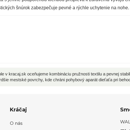
ických šnúrok zabezpečuje pevné a rýchle uchytenie na nohe.
le v kracaj.sk oceňujeme kombináciu pružnosti textilu a pevnej stab
rdšie mestské povrchy, kde chráni pohybový aparát dieťaťa pri beho
Kráčaj
Sme
WALK
O nás