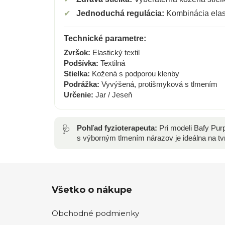
✔
Jednoduchá regulácia:
Kombinácia elast
Technické parametre:
Zvršok:
Elastický textil
Podšívka:
Textilná
Stielka:
Kožená s podporou klenby
Podrážka:
Vyvýšená, protišmyková s tlmením
Určenie:
Jar / Jeseň
🩺
Pohľad fyzioterapeuta:
Pri modeli Bafy Purp
s výborným tlmením nárazov je ideálna na tv
Z
Všetko o nákupe
á
p
Obchodné podmienky
ä