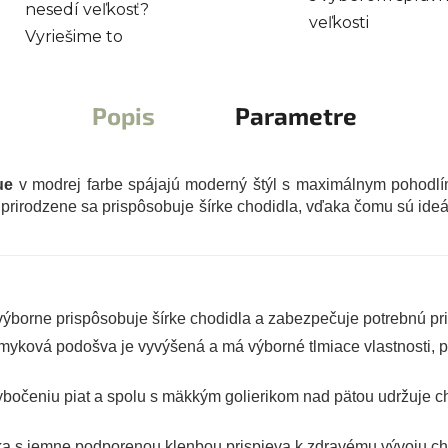
nesedí veľkosť?
veľkosti
Vyriešime to
Popis
Parametre
ue
v modrej farbe spájajú moderný štýl s maximálnym pohodlí
a prirodzene sa prispôsobuje šírke chodidla, vďaka čomu sú ide
a výborne prispôsobuje šírke chodidla a zabezpečuje potrebnú pr
myková podošva je vyvýšená a má výborné tlmiace vlastnosti, p
bočeniu piat a spolu s mäkkým golierikom nad pätou udržuje c
ka s jemne podporenou klenbou prispieva k zdravému vývoju ch