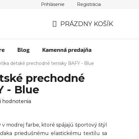
Prihlásenie
Registrácia
PRÁZDNY KOŠÍK
NÁKUPNÝ
KOŠÍK
re
Blog
Kamenná predajňa
etika detské prechodné tenisky BAFY - Blue
etské prechodné
 - Blue
i hodnotenia
v modrej farbe, ktoré spájajú športový štýl
ďaka priedušnému elastickému textilu sa