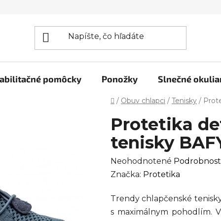
abilitačné pomôcky
Ponožky
Slnečné okulia
Domov
/
Obuv chlapci
/
Tenisky
/
Prot
Protetika d
tenisky BAFY
Priemerné
Neohodnotené
Podrobnost
hodnotenie
Značka:
Protetika
produktu
Trendy chlapčenské tenisky 
je
s maximálnym pohodlím. V
0,0