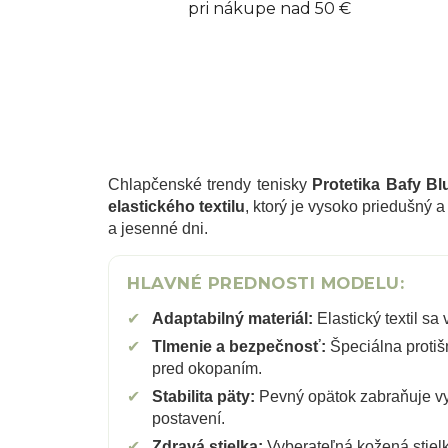
pri nákupe nad 50 €
Chlapčenské trendy tenisky
Protetika Bafy Bl
elastického textilu
, ktorý je vysoko priedušný 
a jesenné dni.
HLAVNÉ PREDNOSTI MODELU:
✔
Adaptabilný materiál:
Elastický textil s
✔
Tlmenie a bezpečnosť:
Špeciálna protiš
pred okopaním.
✔
Stabilita päty:
Pevný opätok zabraňuje vy
postavení.
✔
Zdravá stielka:
Vyberateľná kožená stiel