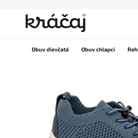
Prejsť
na
obsah
Obuv dievčatá
Obuv chlapci
Reh