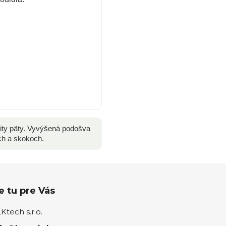
ility päty. Vyvýšená podošva
ch a skokoch.
 tu pre Vás
tech s.r.o.