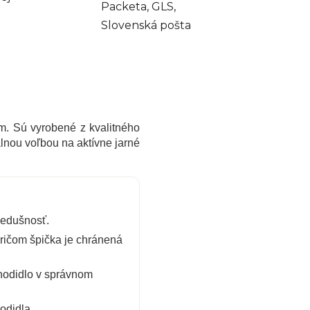
Packeta, GLS,
Slovenská pošta
m. Sú vyrobené z kvalitného
álnou voľbou na aktívne jarné
iedušnosť.
ričom špička je chránená
hodidlo v správnom
odidla.