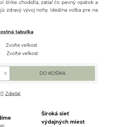
í šírke chodidla, zatiaľ čo pevný opätok a
ú zdravý vývoj nohy. Ideálna voľba pre na
kostná tabuľka
Zvoľte veľkosť
Zvoľte veľkosť
DO KOŠÍKA
Zdieľať
Široká sieť
díme
výdajných miest
ej