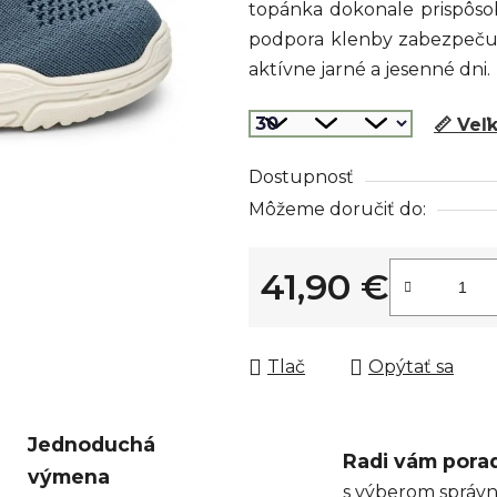
topánka dokonale prispôsob
z
podpora klenby zabezpečuj
5
aktívne jarné a jesenné dni.
hviezdičiek.
📏 Veľ
Dostupnosť
Môžeme doručiť do:
41,90 €
Jednotková cena:
Tlač
Opýtať sa
Jednoduchá
Radi vám pora
výmena
s výberom správn