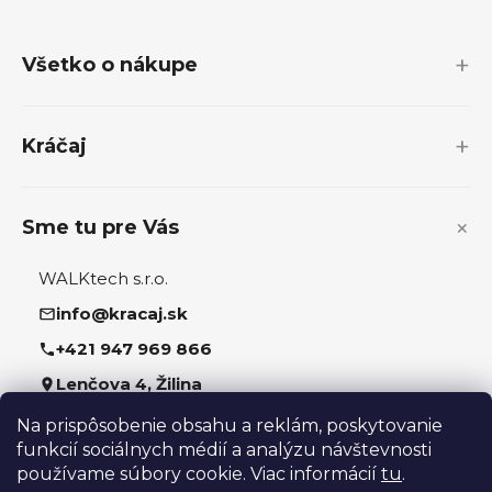
á
p
Všetko o nákupe
ä
t
i
Kráčaj
e
Sme tu pre Vás
WALKtech s.r.o.
info@kracaj.sk
+421 947 969 866
Lenčova 4, Žilina
Na prispôsobenie obsahu a reklám, poskytovanie
Sledujte nás
funkcií sociálnych médií a analýzu návštevnosti
používame súbory cookie. Viac informácií
tu
.