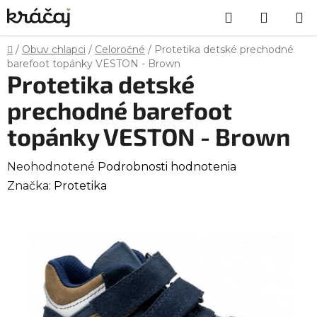
Prejsť
Hľadať
NÁKU
na
obsah
KOŠÍK
Domov
/
Obuv chlapci
/
Celoročné
/
Protetika detské prechodné
barefoot topánky VESTON - Brown
Protetika detské
prechodné barefoot
topánky VESTON - Brown
Priemerné
Neohodnotené
Podrobnosti hodnotenia
hodnotenie
Značka:
Protetika
produktu
je
0,0
z
5
hviezdičiek.