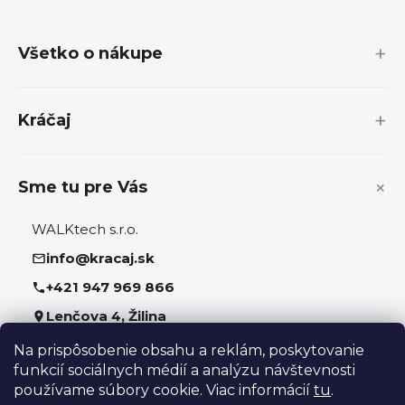
á
p
Všetko o nákupe
ä
t
i
Kráčaj
e
Sme tu pre Vás
WALKtech s.r.o.
info@kracaj.sk
+421 947 969 866
Lenčova 4, Žilina
Na prispôsobenie obsahu a reklám, poskytovanie
Sledujte nás
funkcií sociálnych médií a analýzu návštevnosti
používame súbory cookie. Viac informácií
tu
.