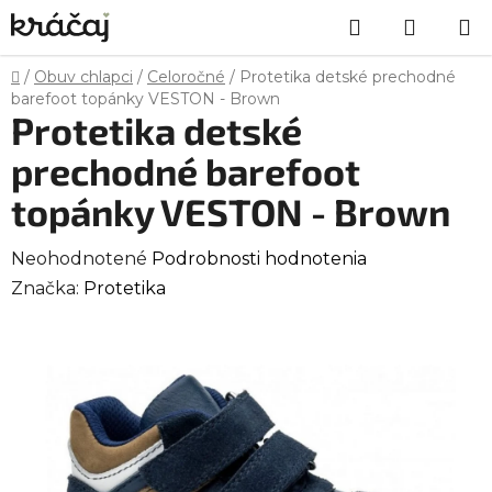
Prejsť
Hľadať
NÁKU
na
obsah
KOŠÍK
Domov
/
Obuv chlapci
/
Celoročné
/
Protetika detské prechodné
barefoot topánky VESTON - Brown
Protetika detské
prechodné barefoot
topánky VESTON - Brown
Priemerné
Neohodnotené
Podrobnosti hodnotenia
hodnotenie
Značka:
Protetika
produktu
je
0,0
z
5
hviezdičiek.