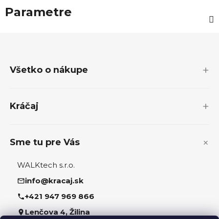
Parametre
Z
á
p
Všetko o nákupe
ä
t
i
Kráčaj
e
Sme tu pre Vás
WALKtech s.r.o.
info@kracaj.sk
+421 947 969 866
Lenčova 4, Žilina