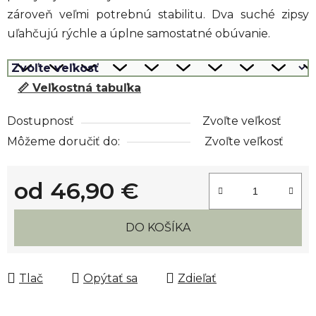
zároveň veľmi potrebnú stabilitu. Dva suché zipsy
uľahčujú rýchle a úplne samostatné obúvanie.
📏 Veľkostná tabuľka
Dostupnosť
Zvoľte veľkosť
Môžeme doručiť do:
Zvoľte veľkosť
od
46,90 €
Jednotková cena:
DO KOŠÍKA
Tlač
Opýtať sa
Zdieľať