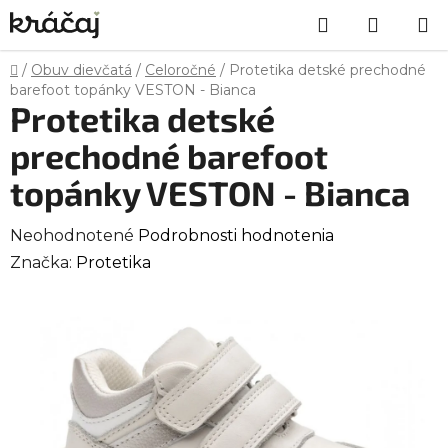
Prejsť
Hľadať
NÁKU
na
obsah
KOŠÍK
Domov
/
Obuv dievčatá
/
Celoročné
/
Protetika detské prechodné
barefoot topánky VESTON - Bianca
Protetika detské
prechodné barefoot
topánky VESTON - Bianca
Priemerné
Neohodnotené
Podrobnosti hodnotenia
hodnotenie
Značka:
Protetika
produktu
je
0,0
z
5
hviezdičiek.