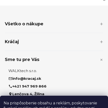
Z
á
p
Všetko o nákupe
ä
t
i
Kráčaj
e
Sme tu pre Vás
WALKtech s.r.o.
info@kracaj.sk
+421 947 969 866
Lenčova 4, Žilina
Na prispôsobenie obsahu a reklám, poskytovanie
Sledujte nás