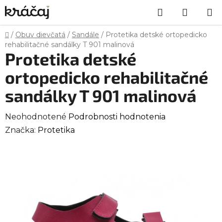
Prejsť
Hľadať
NÁKU
na
obsah
KOŠÍK
Domov
/
Obuv dievčatá
/
Sandále
/
Protetika detské ortopedicko
rehabilitačné sandálky T 901 malinová
Protetika detské
ortopedicko rehabilitačné
sandálky T 901 malinová
Priemerné
Neohodnotené
Podrobnosti hodnotenia
hodnotenie
Značka:
Protetika
produktu
je
0,0
z
5
hviezdičiek.