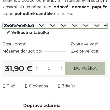
aktívnou podporou klenby a nastaviteľnými suchými
zipsami sú ideálne ako
zdravé domáce papuče
alebo
pohodlné sandále
na ihrisko.
📏 Veľkostná tabuľka
Dostupnosť
Zvoľte veľkosť
Môžeme doručiť do:
Zvoľte veľkosť
31,90 €
DO KOŠÍKA
Jednotková cena:
Tlač
Opýtať sa
Zdieľať
Doprava zdarma