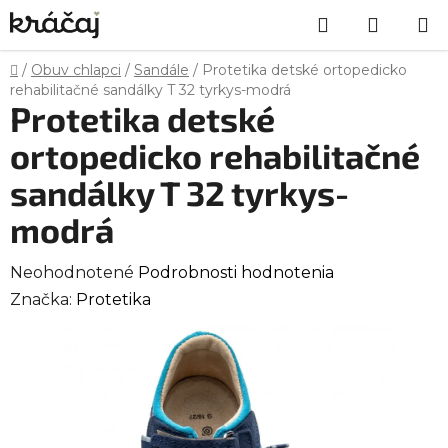
Prejsť
Hľadať
NÁKU
na
obsah
KOŠÍK
Domov
/
Obuv chlapci
/
Sandále
/
Protetika detské ortopedicko
rehabilitačné sandálky T 32 tyrkys-modrá
Protetika detské
ortopedicko rehabilitačné
sandálky T 32 tyrkys-
modrá
Priemerné
Neohodnotené
Podrobnosti hodnotenia
hodnotenie
Značka:
Protetika
produktu
je
0,0
z
5