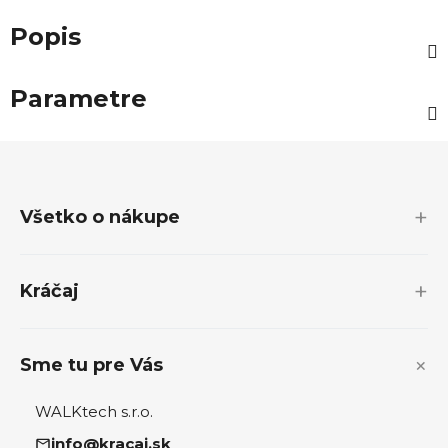
Popis
Parametre
Z
á
p
Všetko o nákupe
ä
t
i
Kráčaj
e
Sme tu pre Vás
WALKtech s.r.o.
info@kracaj.sk