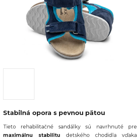
hviezdičiek.
Stabilná opora s pevnou pätou
Tieto rehabilitačné sandálky sú navrhnuté pre
maximálnu stabilitu
detského chodidla vďaka