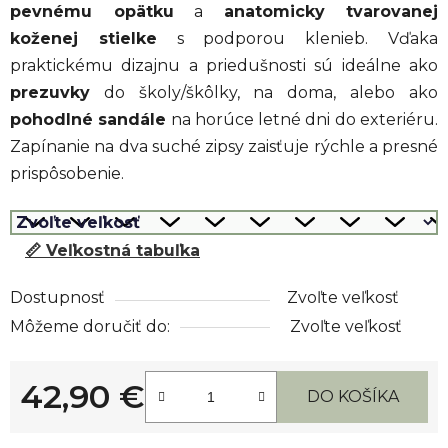
pevnému opätku
a
anatomicky tvarovanej
koženej stielke
s podporou klenieb. Vďaka
praktickému dizajnu a priedušnosti sú ideálne ako
prezuvky
do školy/škôlky, na doma, alebo ako
pohodlné sandále
na horúce letné dni do exteriéru.
Zapínanie na dva suché zipsy zaisťuje rýchle a presné
prispôsobenie.
📏 Veľkostná tabuľka
Dostupnosť
Zvoľte veľkosť
Môžeme doručiť do:
Zvoľte veľkosť
42,90 €
DO KOŠÍKA
Jednotková cena: