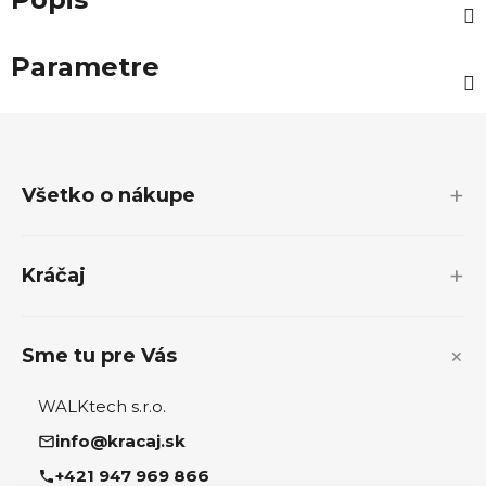
Parametre
Z
á
p
Všetko o nákupe
ä
t
i
Kráčaj
e
Sme tu pre Vás
WALKtech s.r.o.
info@kracaj.sk
+421 947 969 866