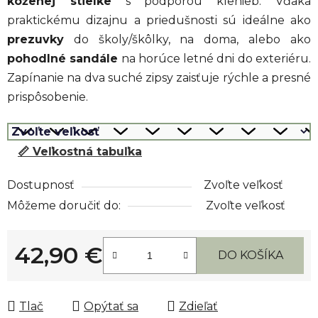
koženej stielke
s podporou klenieb. Vďaka
praktickému dizajnu a priedušnosti sú ideálne ako
prezuvky
do školy/škôlky, na doma, alebo ako
pohodlné sandále
na horúce letné dni do exteriéru.
Zapínanie na dva suché zipsy zaisťuje rýchle a presné
prispôsobenie.
📏 Veľkostná tabuľka
Dostupnosť
Zvoľte veľkosť
Môžeme doručiť do:
Zvoľte veľkosť
42,90 €
DO KOŠÍKA
Jednotková cena:
Tlač
Opýtať sa
Zdieľať