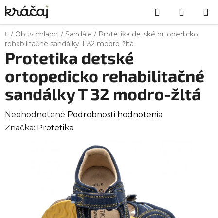
Prejsť
Hľadať
NÁKU
na
obsah
KOŠÍK
Domov
/
Obuv chlapci
/
Sandále
/
Protetika detské ortopedicko
rehabilitačné sandálky T 32 modro-žltá
Protetika detské
ortopedicko rehabilitačné
sandálky T 32 modro-žltá
Priemerné
Neohodnotené
Podrobnosti hodnotenia
hodnotenie
Značka:
Protetika
produktu
je
0,0
z
5
hviezdičiek.