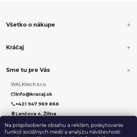
Z
á
p
Všetko o nákupe
ä
t
i
Kráčaj
e
Sme tu pre Vás
WALKtech s.r.o.
info@kracaj.sk
+421 947 969 866
Lenčova 4, Žilina
Na prispôsobenie obsahu a reklám, poskytovanie
Sledujte nás
funkcií sociálnych médií a analýzu návštevnosti