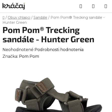
Prejsť
Hľadať
NÁKU
na
obsah
KOŠÍK
Domov
/
Obuv chlapci
/
Sandále
/
Pom Pom® Trecking sandále -
Hunter Green
Pom Pom® Trecking
sandále - Hunter Green
Priemerné
Neohodnotené
Podrobnosti hodnotenia
hodnotenie
Značka:
Pom Pom
produktu
je
0,0
z
5
hviezdičiek.