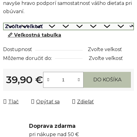
navyše hravo podporí samostatnosť vášho dieťaťa pri
obúvaní.
📏 Veľkostná tabuľka
Dostupnosť
Zvoľte veľkosť
Môžeme doručiť do:
Zvoľte veľkosť
39,90 €
DO KOŠÍKA
Jednotková cena:
Tlač
Opýtať sa
Zdieľať
Doprava zdarma
pri nákupe nad 50 €