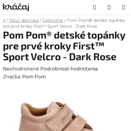
Prejsť
Hľadať
NÁKU
na
obsah
KOŠÍK
Domov
/
Obuv dievčatá
/
Celoročné
/
Pom Pom® detské topánky
pre prvé kroky First™ Sport Velcro - Dark Rose
Pom Pom® detské topánky
pre prvé kroky First™
Sport Velcro - Dark Rose
Priemerné
Neohodnotené
Podrobnosti hodnotenia
hodnotenie
Značka:
Pom Pom
produktu
je
0,0
z
5
hviezdičiek.