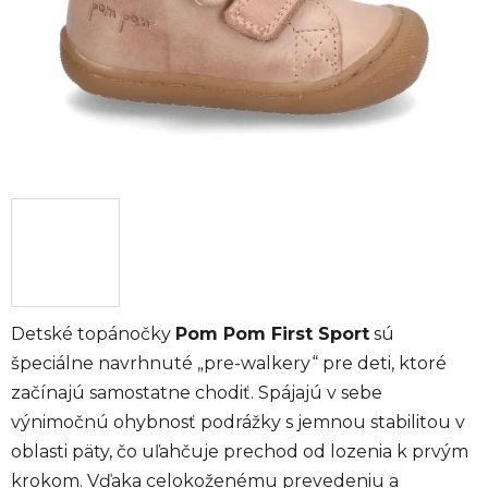
Detské topánočky
Pom Pom First Sport
sú
špeciálne navrhnuté „pre-walkery“ pre deti, ktoré
začínajú samostatne chodiť. Spájajú v sebe
výnimočnú ohybnosť podrážky s jemnou stabilitou v
oblasti päty, čo uľahčuje prechod od lozenia k prvým
krokom. Vďaka celokoženému prevedeniu a