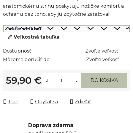
anatomickému strihu poskytujú nožičke komfort a
ochranu bez toho, aby ju zbytočne zaťažovali.
📏 Veľkostná tabuľka
Dostupnosť
Zvoľte veľkosť
Môžeme doručiť do:
Zvoľte veľkosť
59,90 €
DO KOŠÍKA
Jednotková cena:
Tlač
Opýtať sa
Zdieľať
Doprava zdarma