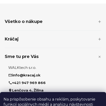
Z
á
p
Všetko o nákupe
ä
t
i
Kráčaj
e
Sme tu pre Vás
WALKtech s.r.o.
info@kracaj.sk
+421 947 969 866
Lenčova 4, Žilina
Na prispôsobenie obsahu a reklám, poskytovanie
Sledujte nás
funkcií sociálnych médií a analýzu návštevnosti