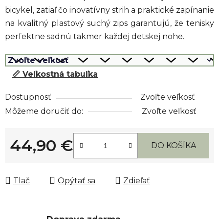
bicykel, zatiaľ čo inovatívny strih a praktické zapínanie
na kvalitný plastový suchý zips garantujú, že tenisky
perfektne sadnú takmer každej detskej nohe.
📏 Veľkostná tabuľka
Dostupnosť
Zvoľte veľkosť
Môžeme doručiť do:
Zvoľte veľkosť
44,90 €
DO KOŠÍKA
Jednotková cena:
Tlač
Opýtať sa
Zdieľať