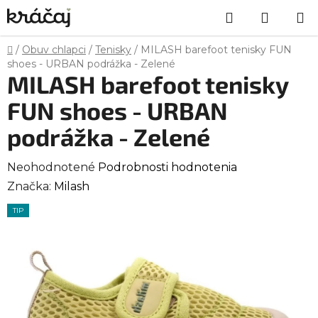
Prejsť
Hľadať
NÁKU
na
obsah
KOŠÍK
Domov
/
Obuv chlapci
/
Tenisky
/
MILASH barefoot tenisky FUN
shoes - URBAN podrážka - Zelené
MILASH barefoot tenisky
FUN shoes - URBAN
podrážka - Zelené
Priemerné
Neohodnotené
Podrobnosti hodnotenia
hodnotenie
Značka:
Milash
produktu
TIP
je
0,0
z
5
hviezdičiek.