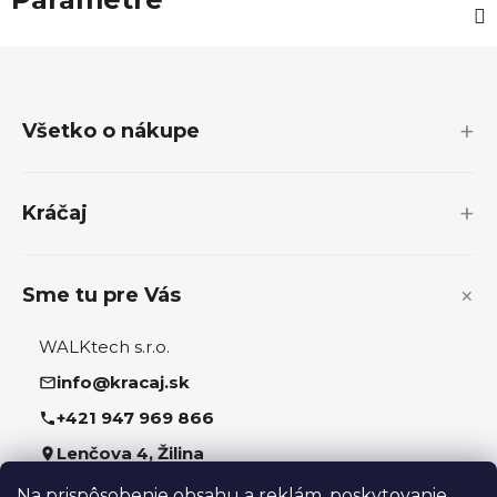
Z
á
p
Všetko o nákupe
ä
t
i
Kráčaj
e
Sme tu pre Vás
WALKtech s.r.o.
info@kracaj.sk
+421 947 969 866
Lenčova 4, Žilina
Na prispôsobenie obsahu a reklám, poskytovanie