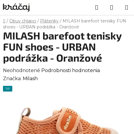
Prejsť
Hľadať
NÁKU
na
obsah
KOŠÍK
Domov
/
Obuv chlapci
/
Plátenky
/
MILASH barefoot tenisky FUN
shoes - URBAN podrážka - Oranžové
MILASH barefoot tenisky
FUN shoes - URBAN
podrážka - Oranžové
Priemerné
Neohodnotené
Podrobnosti hodnotenia
hodnotenie
Značka:
Milash
produktu
TIP
je
0,0
z
5
hviezdičiek.