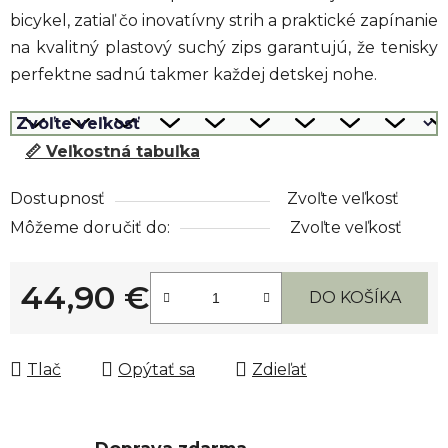
bicykel, zatiaľ čo inovatívny strih a praktické zapínanie
na kvalitný plastový suchý zips garantujú, že tenisky
perfektne sadnú takmer každej detskej nohe.
📏 Veľkostná tabuľka
Dostupnosť
Zvoľte veľkosť
Môžeme doručiť do:
Zvoľte veľkosť
44,90 €
DO KOŠÍKA
Jednotková cena:
Tlač
Opýtať sa
Zdieľať