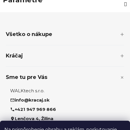
Z
á
p
Všetko o nákupe
ä
t
i
Kráčaj
e
Sme tu pre Vás
WALKtech s.r.o.
info@kracaj.sk
+421 947 969 866
Lenčova 4, Žilina
Na prispôsobenie obsahu a reklám, poskytovanie