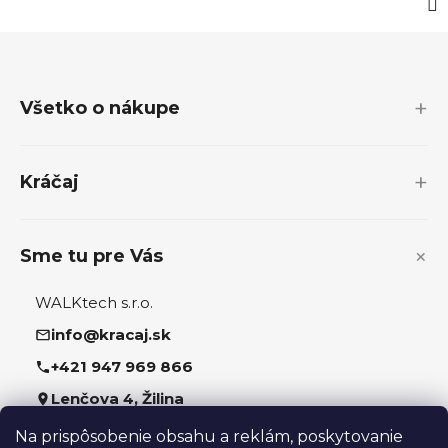
Z
á
p
Všetko o nákupe
ä
t
i
Kráčaj
e
Sme tu pre Vás
WALKtech s.r.o.
info@kracaj.sk
+421 947 969 866
Lenčova 4, Žilina
Na prispôsobenie obsahu a reklám, poskytovanie
Sledujte nás