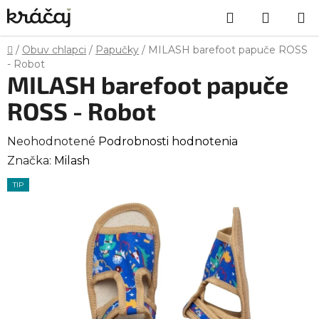
Prejsť
Hľadať
NÁKU
na
obsah
KOŠÍK
Domov
/
Obuv chlapci
/
Papučky
/
MILASH barefoot papuče ROSS
- Robot
MILASH barefoot papuče
ROSS - Robot
Priemerné
Neohodnotené
Podrobnosti hodnotenia
hodnotenie
Značka:
Milash
produktu
TIP
je
0,0
z
5
hviezdičiek.