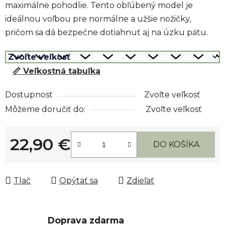
maximálne pohodlie. Tento obľúbený model je
ideálnou voľbou pre normálne a užšie nožičky,
pričom sa dá bezpečne dotiahnuť aj na úzku pätu.
📏 Veľkostná tabuľka
Dostupnosť
Zvoľte veľkosť
Môžeme doručiť do:
Zvoľte veľkosť
22,90 €
DO KOŠÍKA
Jednotková cena:
Tlač
Opýtať sa
Zdieľať
Doprava zdarma