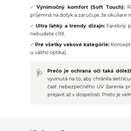
✔
Výnimočný komfort (Soft Touch):
Rá
príjemná na dotyk a zaručuje, že okuliare n
✔
Ultra ľahký a trendy dizajn:
Farebný pri
nebudete cítiť.
✔
Pre všetky vekové kategórie:
Koncept p
u vášho optika).
Prečo je ochrana očí taká dôleži
🩺
vyvinutá na to, aby chránila sietnic
časť nebezpečného UV žiarenia pr
prejaviť až v dospelosti. Preto je veľ
Z