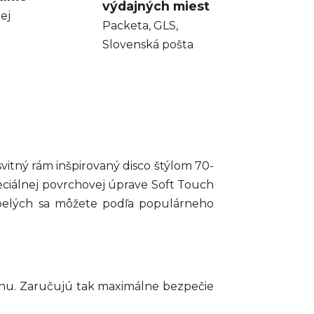
výdajných miest
ej
Packeta, GLS,
Slovenská pošta
svitný rám inšpirovaný disco štýlom 70-
eciálnej povrchovej úprave Soft Touch
spelých sa môžete podľa populárneho
anu. Zaručujú tak maximálne bezpečie