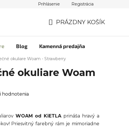
Prihlásenie
Registrácia
PRÁZDNY KOŠÍK
NÁKUPNÝ
KOŠÍK
re
Blog
Kamenná predajňa
ečné okuliare Woam - Strawberry
čné okuliare Woam
i hodnotenia
liarov
WOAM od KiETLA
prináša hravý a
okov! Priesvitný farebný rám je mimoriadne