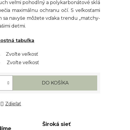
ouch veľmi pohodlný a polykarbonátové sklá
pečia maximálnu ochranu očí. S veľkosťami
ch sa navyše môžete vďaka trendu „matchy-
ašimi deťmi.
kostná tabuľka
Zvoľte veľkosť
Zvoľte veľkosť
DO KOŠÍKA
Zdieľať
Široká sieť
díme