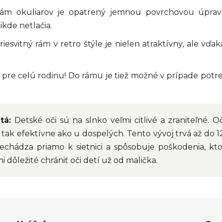
m okuliarov je opatrený jemnou povrchovou úpravo
ikde netlačia.
esvitný rám v retro štýle je nielen atraktívny, ale vďa
re celú rodinu! Do rámu je tiež možné v prípade potreby
tá:
Detské oči sú na slnko veľmi citlivé a zraniteľné. 
u tak efektívne ako u dospelých. Tento vývoj trvá až do 1
echádza priamo k sietnici a spôsobuje poškodenia, 
mi dôležité chrániť oči detí už od malička.