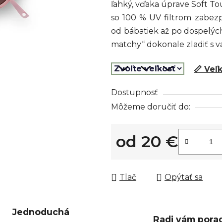
ľahký, vďaka úprave Soft T
z
so 100 % UV filtrom zabez
5
od bábätiek až po dospelý
hviezdičiek.
matchy“ dokonale zladiť s v
📏 Veľ
Dostupnosť
Môžeme doručiť do:
od
20 €
Jednotková cena:
Tlač
Opýtať sa
Jednoduchá
Radi vám pora