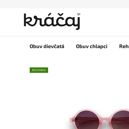
Prejsť
na
obsah
Obuv dievčatá
Obuv chlapci
Reh
NOVINKA