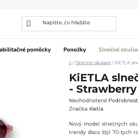
abilitačné pomôcky
Ponožky
Slnečné okulia
Domov
/
Slnečné okuliare
/
KiETLA sln
KiETLA slne
- Strawberry
Priemerné
Neohodnotené
Podrobnost
hodnotenie
Značka:
Kietla
produktu
Nový model slnečných oku
je
trendy disco štýl 70-tych r
0,0