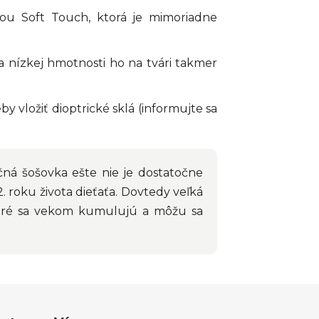
u Soft Touch, ktorá je mimoriadne
ka nízkej hmotnosti ho na tvári takmer
 vložiť dioptrické sklá (informujte sa
Očná šošovka ešte nie je dostatočne
2. roku života dieťaťa. Dovtedy veľká
ktoré sa vekom kumulujú a môžu sa