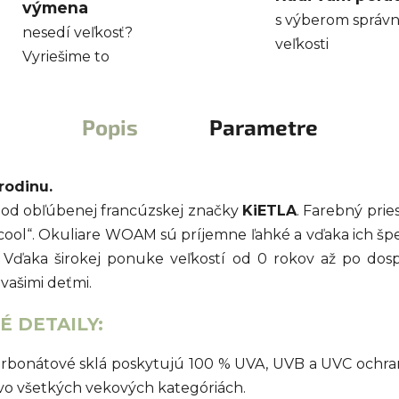
výmena
s výberom správn
nesedí veľkosť?
veľkosti
Vyriešime to
Popis
Parametre
rodinu.
od obľúbenej francúzskej značky
KiETLA
. Farebný prie
„cool“. Okuliare WOAM sú príjemne ľahké a vďaka ich šp
. Vďaka širokej ponuke veľkostí od 0 rokov až po do
vašimi deťmi.
 DETAILY:
arbonátové sklá poskytujú 100 % UVA, UVB a UVC ochr
vo všetkých vekových kategóriách.