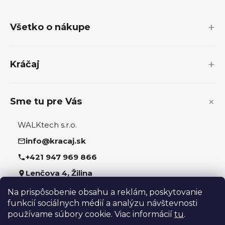
á
p
Všetko o nákupe
ä
t
i
Kráčaj
e
Sme tu pre Vás
WALKtech s.r.o.
info@kracaj.sk
+421 947 969 866
Lenčova 4, Žilina
Na prispôsobenie obsahu a reklám, poskytovanie
Sledujte nás
funkcií sociálnych médií a analýzu návštevnosti
používame súbory cookie. Viac informácií
tu
.