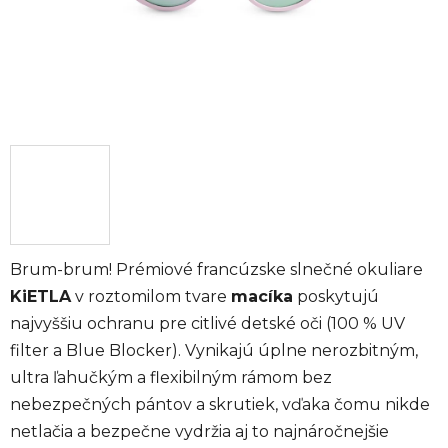
Brum-brum! Prémiové francúzske slnečné okuliare
KiETLA
v roztomilom tvare
macíka
poskytujú
najvyššiu ochranu pre citlivé detské oči (100 % UV
filter a Blue Blocker). Vynikajú úplne nerozbitným,
ultra ľahučkým a flexibilným rámom bez
nebezpečných pántov a skrutiek, vďaka čomu nikde
netlačia a bezpečne vydržia aj to najnáročnejšie