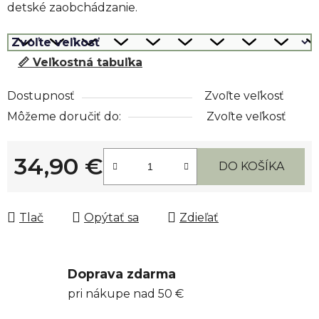
detské zaobchádzanie.
📏 Veľkostná tabuľka
Dostupnosť
Zvoľte veľkosť
Môžeme doručiť do:
Zvoľte veľkosť
34,90 €
DO KOŠÍKA
Jednotková cena:
Tlač
Opýtať sa
Zdieľať
Doprava zdarma
pri nákupe nad 50 €