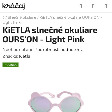
Prejsť
Hľadať
NÁKU
na
obsah
KOŠÍK
Domov
/
Slnečné okuliare
/
KiETLA slnečné okuliare OURS'ON -
Light Pink
KiETLA slnečné okuliare
OURS'ON - Light Pink
Priemerné
Neohodnotené
Podrobnosti hodnotenia
hodnotenie
Značka:
Kietla
produktu
NOVINKA
je
0,0
z
5
hviezdičiek.