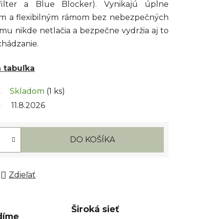
lter a Blue Blocker). Vynikajú úplne
ým a flexibilným rámom bez nebezpečných
mu nikde netlačia a bezpečne vydržia aj to
chádzanie.
á tabuľka
Skladom
(1 ks)
11.8.2026
DO KOŠÍKA
Zdieľať
Široká sieť
díme