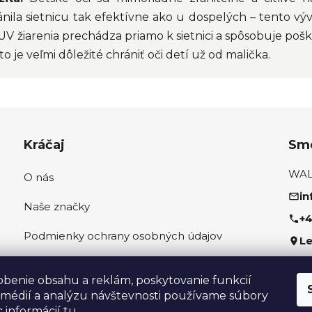
nila sietnicu tak efektívne ako u dospelých – tento vývoj
V žiarenia prechádza priamo k sietnici a spôsobuje poš
to je veľmi dôležité chrániť oči detí už od malička.
Kráčaj
Sme
WALK
O nás
in
Naše značky
+4
Podmienky ochrany osobných údajov
Le
Ako správne odmerať nohu
Sled
obenie obsahu a reklám, poskytovanie funkcií
 médií a analýzu návštevnosti používame súbory
c informácií
tu
.