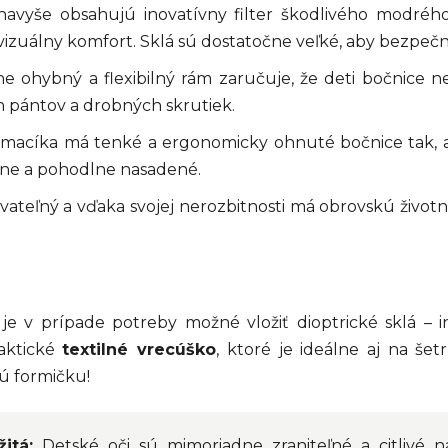
avyše obsahujú inovatívny filter škodlivého modrého 
uálny komfort. Sklá sú dostatočne veľké, aby bezpečne z
e ohybný a flexibilný rám zaručuje, že deti bočnice ne
pántov a drobných skrutiek.
 macíka má tenké a ergonomicky ohnuté bočnice tak, ab
vne a pohodlne nasadené.
ateľný a vďaka svojej nerozbitnosti má obrovskú životn
e v prípade potreby možné vložiť dioptrické sklá – i
aktické
textilné vrecúško
, ktoré je ideálne aj na šet
ú formičku!
itá:
Detské oči sú mimoriadne zraniteľné a citlivé n