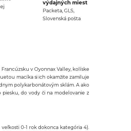
výdajných miest
ej
Packeta, GLS,
Slovenská pošta
 Francúzsku v Oyonnax Valley, kolíske
luetou macíka si ich okamžite zamiluje
iednym polykarbonátovým sklám. A ako
 piesku, do vody či na modelovanie z
veľkosti 0-1 rok dokonca kategória 4).