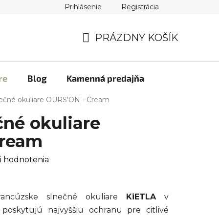
Prihlásenie
Registrácia
PRÁZDNY KOŠÍK
NÁKUPNÝ
KOŠÍK
re
Blog
Kamenná predajňa
nečné okuliare OURS'ON - Cream
né okuliare
Cream
i hodnotenia
rancúzske slnečné okuliare
KiETLA
v
poskytujú najvyššiu ochranu pre citlivé