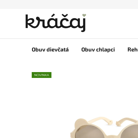
Prejsť
na
obsah
Obuv dievčatá
Obuv chlapci
Reh
NOVINKA