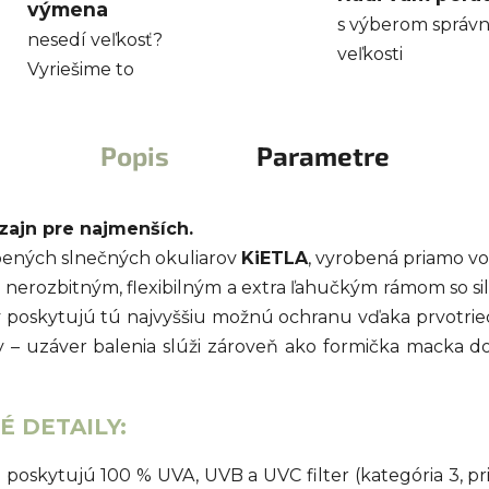
výmena
s výberom správn
nesedí veľkosť?
veľkosti
Vyriešime to
Popis
Parametre
zajn pre najmenších.
úbených slnečných okuliarov
KiETLA
, vyrobená priamo vo
 nerozbitným, flexibilným a extra ľahučkým rámom so si
vky poskytujú tú najvyššiu možnú ochranu vďaka prvotr
– uzáver balenia slúži zároveň ako formička macka do
 DETAILY:
poskytujú 100 % UVA, UVB a UVC filter (kategória 3, pri 