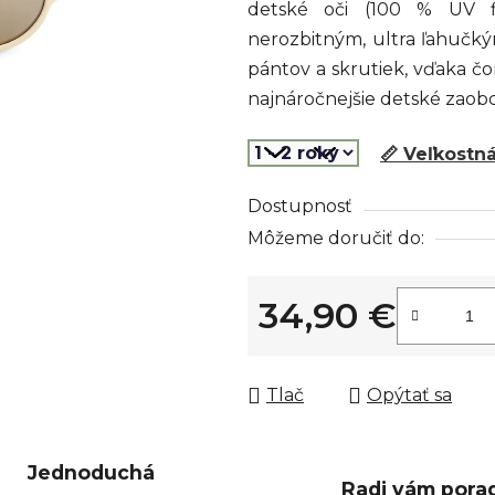
detské oči (100 % UV fi
z
nerozbitným, ultra ľahučk
5
pántov a skrutiek, vďaka čo
hviezdičiek.
najnáročnejšie detské zaob
📏 Veľkostn
Dostupnosť
Môžeme doručiť do:
34,90 €
Jednotková cena:
Tlač
Opýtať sa
Jednoduchá
Radi vám pora