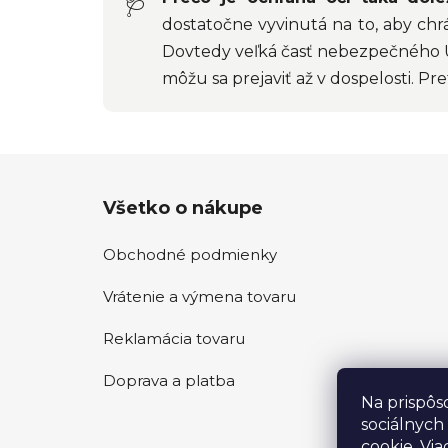
🩺
dostatočne vyvinutá na to, aby chrá
Dovtedy veľká časť nebezpečného U
môžu sa prejaviť až v dospelosti. Pre
Z
Všetko o nákupe
á
p
Obchodné podmienky
ä
t
Vrátenie a výmena tovaru
i
e
Reklamácia tovaru
Doprava a platba
Na prispôs
sociálnych
cookie. Via