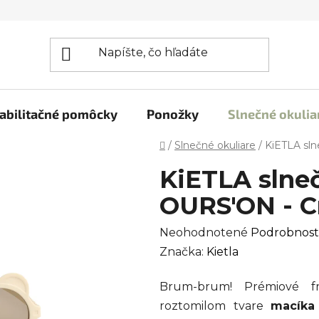
abilitačné pomôcky
Ponožky
Slnečné okulia
Domov
/
Slnečné okuliare
/
KiETLA sl
KiETLA slneč
OURS'ON - 
Priemerné
Neohodnotené
Podrobnost
hodnotenie
Značka:
Kietla
produktu
Brum-brum! Prémiové f
je
roztomilom tvare
macíka
0,0