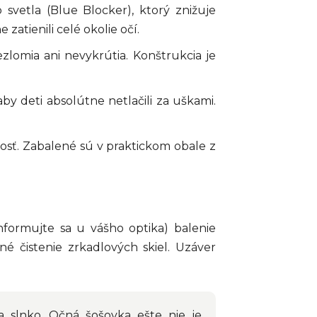
svetla (Blue Blocker), ktorý znižuje
atienili celé okolie očí.
zlomia ani nevykrútia. Konštrukcia je
y deti absolútne netlačili za uškami.
osť. Zabalené sú v praktickom obale z
nformujte sa u vášho optika) balenie
rné čistenie zrkadlových skiel. Uzáver
a slnko. Očná šošovka ešte nie je