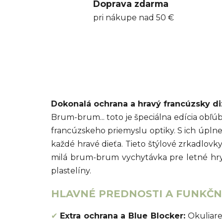
Doprava zdarma
pri nákupe nad 50 €
Dokonalá ochrana a hravý francúzsky di
Brum-brum... toto je špeciálna edícia obľ
francúzskeho priemyslu optiky. S ich úplne
každé hravé dieťa. Tieto štýlové zrkadlo
milá brum-brum vychytávka pre letné hry 
plastelíny.
HLAVNÉ PREDNOSTI A FUNKČNÉ
✔
Extra ochrana a Blue Blocker:
Okuliare 