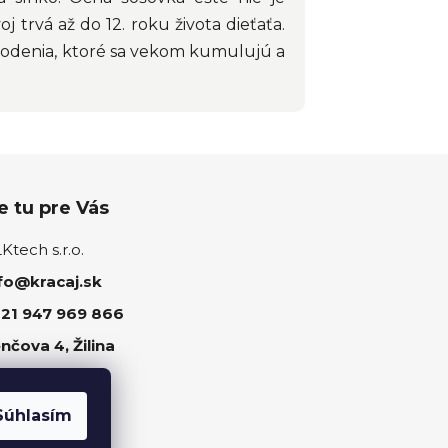
 trvá až do 12. roku života dieťaťa.
kodenia, ktoré sa vekom kumulujú a
 tu pre Vás
tech s.r.o.
fo@kracaj.sk
21 947 969 866
nčova 4, Žilina
ujte nás
Súhlasím