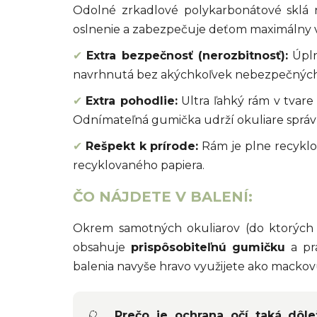
Odolné zrkadlové polykarbonátové sklá n
oslnenie a zabezpečuje deťom maximálny viz
✔
Extra bezpečnosť (nerozbitnosť):
Úpln
navrhnutá bez akýchkoľvek nebezpečných 
✔
Extra pohodlie:
Ultra ľahký rám v tvare
Odnímateľná gumička udrží okuliare sprá
✔
Rešpekt k prírode:
Rám je plne recyklov
recyklovaného papiera.
ČO NÁJDETE V BALENÍ:
Okrem samotných okuliarov (do ktorých j
obsahuje
prispôsobiteľnú gumičku
a pr
balenia navyše hravo využijete ako mackov
Prečo je ochrana očí taká dôlež