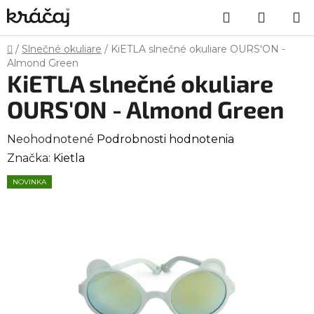
Prejsť
Hľadať
NÁKU
na
obsah
KOŠÍK
Domov
/
Slnečné okuliare
/
KiETLA slnečné okuliare OURS'ON -
Almond Green
KiETLA slnečné okuliare
OURS'ON - Almond Green
Priemerné
Neohodnotené
Podrobnosti hodnotenia
hodnotenie
Značka:
Kietla
produktu
NOVINKA
je
0,0
z
5
hviezdičiek.