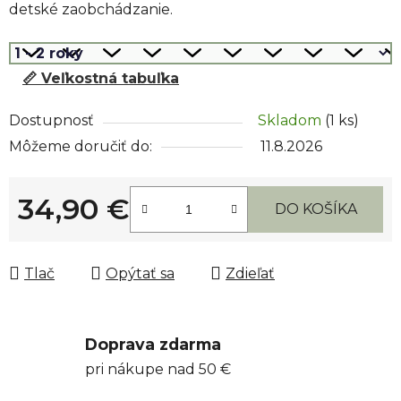
detské zaobchádzanie.
📏 Veľkostná tabuľka
Dostupnosť
Skladom
(1 ks)
Môžeme doručiť do:
11.8.2026
34,90 €
DO KOŠÍKA
Jednotková cena:
Tlač
Opýtať sa
Zdieľať
Doprava zdarma
pri nákupe nad 50 €