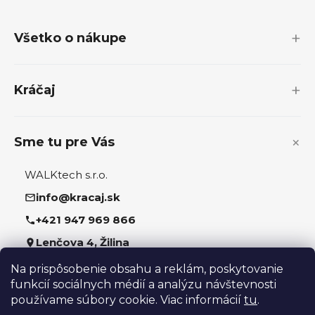
á
p
Všetko o nákupe
ä
t
i
Kráčaj
e
Sme tu pre Vás
WALKtech s.r.o.
info@kracaj.sk
+421 947 969 866
Lenčova 4, Žilina
Na prispôsobenie obsahu a reklám, poskytovanie
Sledujte nás
funkcií sociálnych médií a analýzu návštevnosti
používame súbory cookie. Viac informácií
tu
.