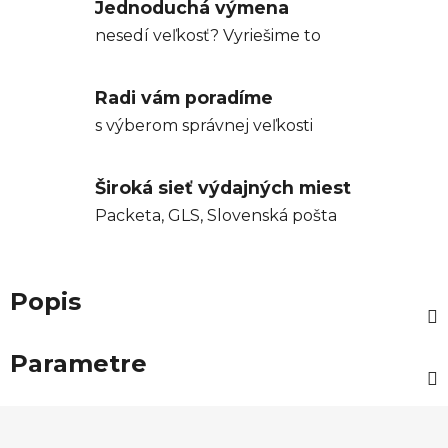
Jednoduchá výmena
nesedí veľkosť? Vyriešime to
Radi vám poradíme
s výberom správnej veľkosti
Široká sieť výdajných miest
Packeta, GLS, Slovenská pošta
Popis
Parametre
Z
á