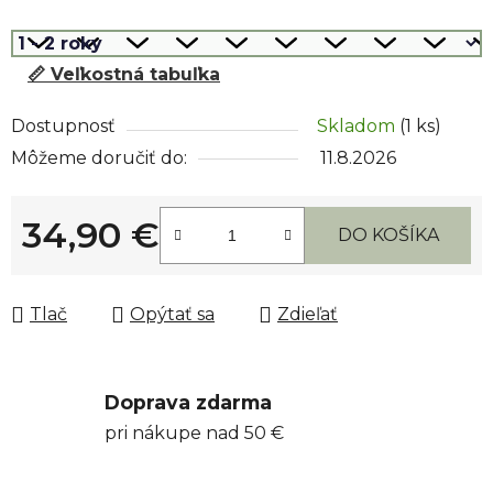
📏 Veľkostná tabuľka
Dostupnosť
Skladom
(1 ks)
Môžeme doručiť do:
11.8.2026
34,90 €
DO KOŠÍKA
Jednotková cena:
Tlač
Opýtať sa
Zdieľať
Doprava zdarma
pri nákupe nad 50 €