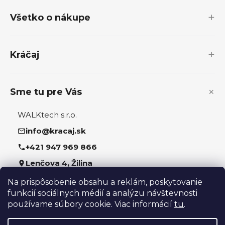
p
Všetko o nákupe
ä
t
i
Kráčaj
e
Sme tu pre Vás
WALKtech s.r.o.
info@kracaj.sk
+421 947 969 866
Lenčova 4, Žilina
Na prispôsobenie obsahu a reklám, poskytovanie
Sledujte nás
funkcií sociálnych médií a analýzu návštevnosti
používame súbory cookie. Viac informácií
tu
.