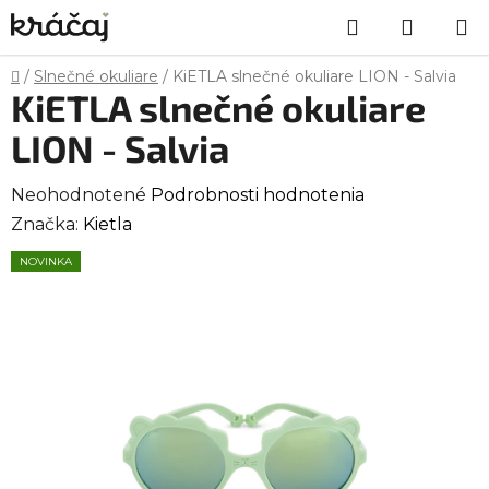
Prejsť
Hľadať
NÁKU
na
obsah
KOŠÍK
Domov
/
Slnečné okuliare
/
KiETLA slnečné okuliare LION - Salvia
KiETLA slnečné okuliare
LION - Salvia
Priemerné
Neohodnotené
Podrobnosti hodnotenia
hodnotenie
Značka:
Kietla
produktu
NOVINKA
je
0,0
z
5
hviezdičiek.