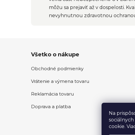
môžu sa prejaviť až v dospelosti. K
nevyhnutnou zdravotnou ochrano
Z
Všetko o nákupe
á
p
Obchodné podmienky
ä
t
Vrátenie a výmena tovaru
i
e
Reklamácia tovaru
Doprava a platba
Na prispôs
sociálnych
cookie. Via