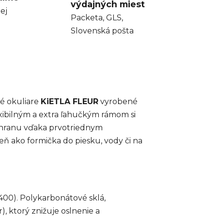
výdajných miest
ej
Packeta, GLS,
Slovenská pošta
é okuliare
KiETLA FLEUR
vyrobené
xibilným a extra ľahučkým rámom si
ochranu vďaka prvotriednym
ň ako formička do piesku, vody či na
400). Polykarbonátové sklá,
, ktorý znižuje oslnenie a