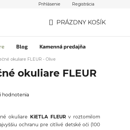
Prihlásenie
Registrácia
PRÁZDNY KOŠÍK
NÁKUPNÝ
KOŠÍK
re
Blog
Kamenná predajňa
ečné okuliare FLEUR - Olive
čné okuliare FLEUR
i hodnotenia
čné okuliare
KiETLA FLEUR
v roztomilom
jvyššiu ochranu pre citlivé detské oči (100