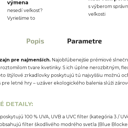
výmena
s výberom správn
nesedí veľkosť?
veľkosti
Vyriešime to
Popis
Parametre
zajn pre najmenších.
Najobľúbenejšie prémiové slnečn
roztomilom tvare kvetinky. S ich úplne nerozbitným, fle
Tieto štýlové zrkadlovky poskytujú tú najvyššiu možnú 
re letné hry – uzáver ekologického balenia slúži zárove
 DETAILY:
poskytujú 100 % UVA, UVB a UVC filter (kategória 3 / UV
obsahujú filter škodlivého modrého svetla (Blue Blocker)