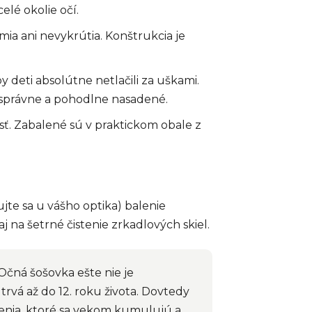
lé okolie očí.
mia ani nevykrútia. Konštrukcia je
 deti absolútne netlačili za uškami.
e správne a pohodlne nasadené.
sť. Zabalené sú v praktickom obale z
jte sa u vášho optika) balenie
 aj na šetrné čistenie zrkadlových skiel.
 Očná šošovka ešte nie je
trvá až do 12. roku života. Dovtedy
denia, ktoré sa vekom kumulujú a