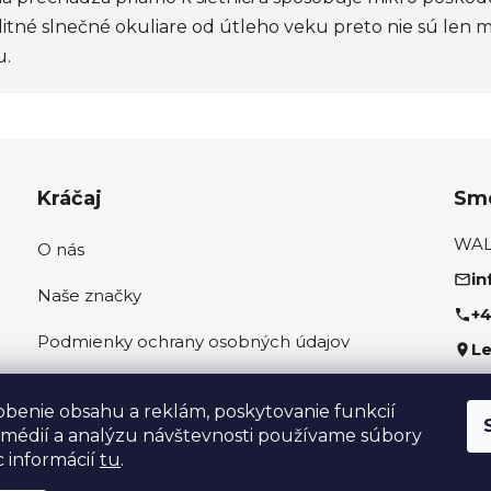
valitné slnečné okuliare od útleho veku preto nie sú le
u.
Kráčaj
Sme
WALK
O nás
in
Naše značky
+4
Podmienky ochrany osobných údajov
Le
Ako správne odmerať nohu
Sled
obenie obsahu a reklám, poskytovanie funkcií
 médií a analýzu návštevnosti používame súbory
c informácií
tu
.