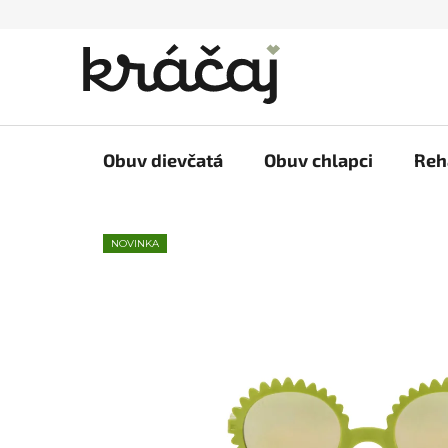
Prejsť
na
obsah
Obuv dievčatá
Obuv chlapci
Reh
NOVINKA