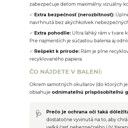
zabezpečuje deťom maximálny vizuálny komfo
✔
Extra bezpečnosť (nerozbitnosť):
Úplne
navrhnutá bez akýchkoľvek nebezpečných 
✔
Extra pohodlie:
Ultra ľahký rám v tvare 
Pre najmenších je súčasťou balenia aj odní
✔
Rešpekt k prírode:
Rám je plne recyklov
recyklovaného papiera.
ČO NÁJDETE V BALENÍ:
Okrem samotných okuliarov (do ktorých je v
obsahuje
odnímateľnú prispôsobiteľnú 
Prečo je ochrana očí taká dôležit
🩺
dostatočne vyvinutá na to, aby chrán
veľká časť nebezpečného UV žiareni