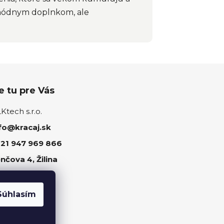
n módnym doplnkom, ale
 tu pre Vás
tech s.r.o.
fo@kracaj.sk
21 947 969 866
nčova 4, Žilina
ujte nás
Súhlasím