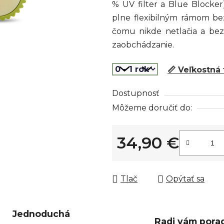
% UV filter a Blue Blocker
z
plne flexibilným rámom be
5
čomu nikde netlačia a bez
hviezdičiek.
zaobchádzanie.
📏 Veľkostná
Dostupnosť
Môžeme doručiť do:
34,90 €
Jednotková cena:
Tlač
Opýtať sa
Jednoduchá
Radi vám pora