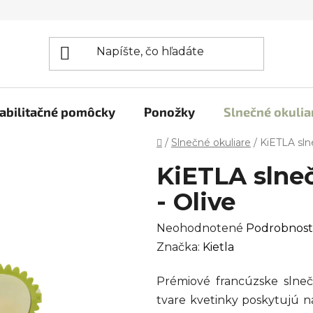
abilitačné pomôcky
Ponožky
Slnečné okulia
Domov
/
Slnečné okuliare
/
KiETLA sln
KiETLA slne
- Olive
Priemerné
Neohodnotené
Podrobnost
hodnotenie
Značka:
Kietla
produktu
Prémiové francúzske slne
je
tvare kvetinky poskytujú na
0,0