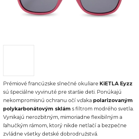
Prémiové francúzske slnečné okuliare
KiETLA Eyzz
sú špeciálne vyvinuté pre staršie deti. Ponúkajú
nekompromisnú ochranu očí vďaka
polarizovaným
polykarbonátovým sklám
s filtrom modrého svetla.
Vynikajú nerozbitným, mimoriadne flexibilným a
ľahučkým rámom, ktorý nikde netlačí a bezpečne
zvládne všetky detské dobrodružstvá.