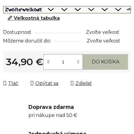
📏 Veľkostná tabuľka
Dostupnosť
Zvoľte veľkosť
Môžeme doručiť do:
Zvoľte veľkosť
34,90 €
DO KOŠÍKA
Jednotková cena:
Tlač
Opýtať sa
Zdieľať
Doprava zdarma
pri nákupe nad 50 €
Jednoduchá výmena