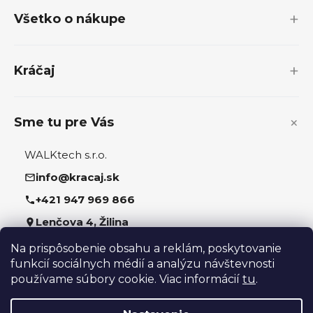
p
Všetko o nákupe
ä
t
i
Kráčaj
e
Sme tu pre Vás
WALKtech s.r.o.
info@kracaj.sk
+421 947 969 866
Lenčova 4, Žilina
Na prispôsobenie obsahu a reklám, poskytovanie
Sledujte nás
funkcií sociálnych médií a analýzu návštevnosti
používame súbory cookie. Viac informácií
tu
.