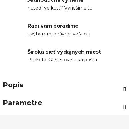
nesedí veľkosť? Vyriešime to
Radi vám poradíme
s výberom správnej veľkosti
Široká sieť výdajných miest
Packeta, GLS, Slovenská pošta
Popis
Parametre
Z
á