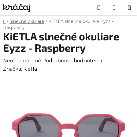
Prejsť
Hľadať
NÁKU
na
obsah
KOŠÍK
Domov
/
Slnečné okuliare
/
KiETLA slnečné okuliare Eyzz -
Raspberry
KiETLA slnečné okuliare
Eyzz - Raspberry
Priemerné
Neohodnotené
Podrobnosti hodnotenia
hodnotenie
Značka:
Kietla
produktu
je
0,0
z
5
hviezdičiek.