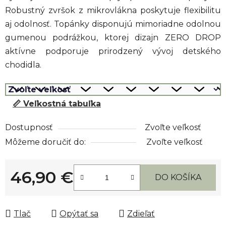
Robustný zvršok z mikrovlákna poskytuje flexibilitu
aj odolnosť. Topánky disponujú mimoriadne odolnou
gumenou podrážkou, ktorej dizajn ZERO DROP
aktívne podporuje prirodzený vývoj detského
chodidla.
📏 Veľkostná tabuľka
Dostupnosť
Zvoľte veľkosť
Môžeme doručiť do:
Zvoľte veľkosť
46,90 €
DO KOŠÍKA
Jednotková cena:
Tlač
Opýtať sa
Zdieľať