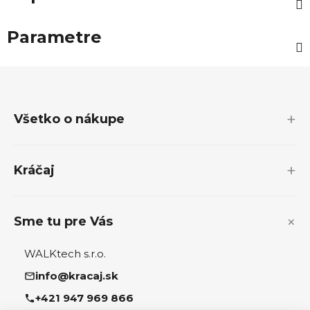
Parametre
Z
á
p
Všetko o nákupe
ä
t
i
Kráčaj
e
Sme tu pre Vás
WALKtech s.r.o.
info@kracaj.sk
+421 947 969 866