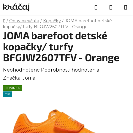
Prejsť
Hľadať
NÁKU
na
obsah
KOŠÍK
Domov
/
Obuv dievčatá
/
Kopačky
/
JOMA barefoot detské
kopačky/ turfy BFGJW2607TFV - Orange
JOMA barefoot detské
kopačky/ turfy
BFGJW2607TFV - Orange
Priemerné
Neohodnotené
Podrobnosti hodnotenia
hodnotenie
Značka:
Joma
produktu
NOVINKA
je
TIP
0,0
z
5
hviezdičiek.