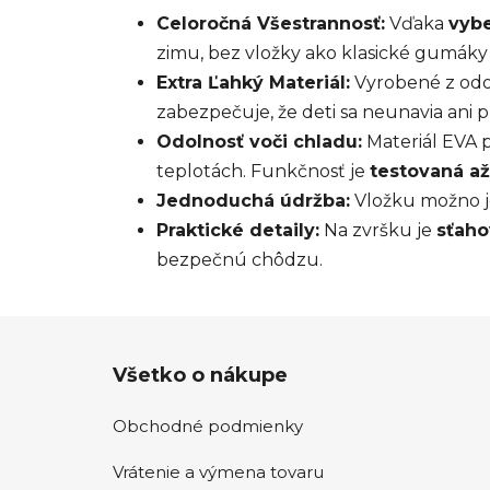
Celoročná Všestrannosť:
Vďaka
vybe
zimu, bez vložky ako klasické gumáky
Extra Ľahký Materiál:
Vyrobené z od
zabezpečuje, že deti sa neunavia ani 
Odolnosť voči chladu:
Materiál EVA p
teplotách. Funkčnosť je
testovaná až
Jednoduchá údržba:
Vložku možno je
Praktické detaily:
Na zvršku je
sťaho
bezpečnú chôdzu.
Z
Všetko o nákupe
á
p
Obchodné podmienky
ä
t
Vrátenie a výmena tovaru