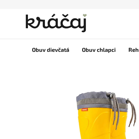
Prejsť
na
obsah
Obuv dievčatá
Obuv chlapci
Reh