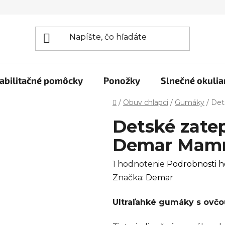
abilitačné pomôcky
Ponožky
Slnečné okulia
Domov
/
Obuv chlapci
/
Gumáky
/
Det
Detské zate
Demar Mammu
Priemerné
1 hodnotenie
Podrobnosti h
hodnotenie
Značka:
Demar
produktu
Ultraľahké gumáky s ovčo
je
5,0