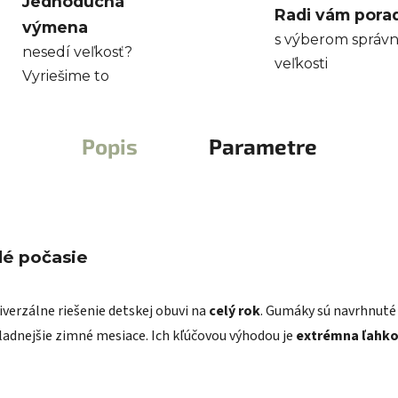
Jednoduchá
Radi vám pora
výmena
s výberom správn
nesedí veľkosť?
veľkosti
Vyriešime to
Popis
Parametre
dé počasie
verzálne riešenie detskej obuvi na
celý rok
. Gumáky sú navrhnuté 
hladnejšie zimné mesiace. Ich kľúčovou výhodou je
extrémna ľahko