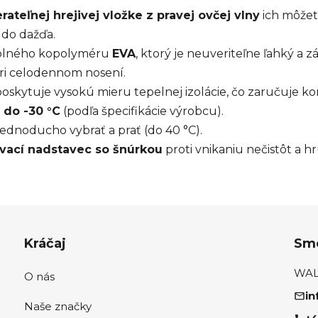
rateľnej hrejivej vložke z pravej ovčej vlny
ich môžet
 do dažďa.
olného kopolyméru
EVA
, ktorý je neuveriteľne ľahký a 
pri celodennom nosení.
oskytuje vysokú mieru tepelnej izolácie, čo zaručuje ko
 do -30 °C
(podľa špecifikácie výrobcu).
dnoducho vybrať a prať (do 40 °C).
vací nadstavec so šnúrkou
proti vnikaniu nečistôt a h
Kráčaj
Sme
WALK
O nás
in
Naše značky