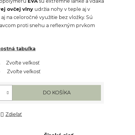
 kopolyméru
EVA
sú extrémne ľahké a vďaka
ej ovčej vlny
udržia nohy v teple aj v
aj na celoročné využitie bez vložky. Sú
avcom proti snehu a reflexným prvkom
kostná tabuľka
Zvoľte veľkosť
Zvoľte veľkosť
DO KOŠÍKA
Zdieľať