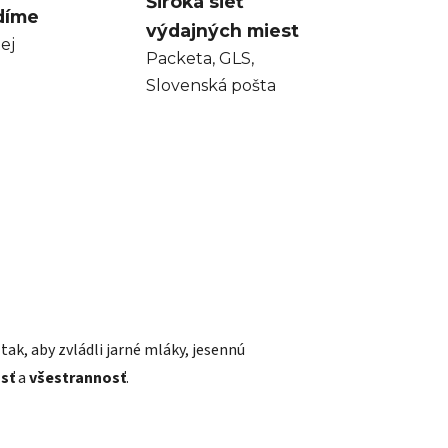
Široká sieť
díme
výdajných miest
ej
Packeta, GLS,
Slovenská pošta
tak, aby zvládli jarné mláky, jesennú
sť
a
všestrannosť
.