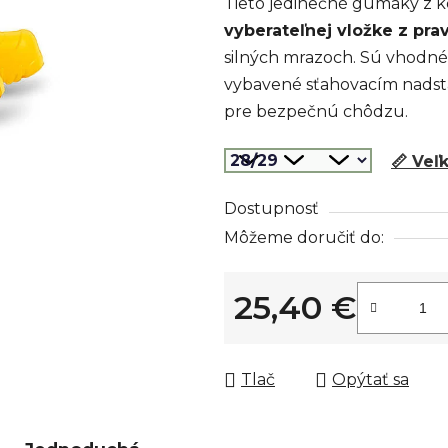
Tieto jedinečné gumáky z
z
vyberateľnej vložke z prav
5
silných mrazoch. Sú vhodné 
hviezdičiek.
vybavené sťahovacím nadst
pre bezpečnú chôdzu.
📏 Veľ
Dostupnosť
Môžeme doručiť do:
25,40 €
Jednotková cena:
Tlač
Opýtať sa