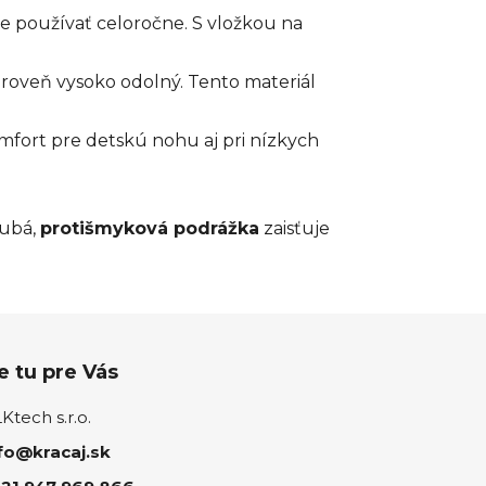
e používať celoročne. S vložkou na
zároveň vysoko odolný. Tento materiál
mfort pre detskú nohu aj pri nízkych
rubá,
protišmyková podrážka
zaisťuje
 tu pre Vás
tech s.r.o.
fo@kracaj.sk