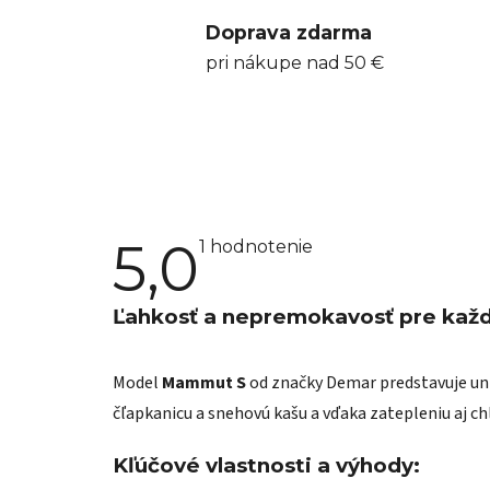
Doprava zdarma
pri nákupe nad 50 €
5,0
Priemerné
1 hodnotenie
hodnotenie
produktu
je
Ľahkosť a nepremokavosť pre kaž
5,0
z
5
hviezdičiek.
Model
Mammut S
od značky Demar predstavuje uni
čľapkanicu a snehovú kašu a vďaka zatepleniu aj c
Kľúčové vlastnosti a výhody: