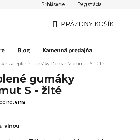
Prihlásenie
Registrácia
PRÁZDNY KOŠÍK
NÁKUPNÝ
KOŠÍK
re
Blog
Kamenná predajňa
ské zateplené gumáky Demar Mammut S - žlté
plené gumáky
t S - žlté
odnotenia
u vlnou