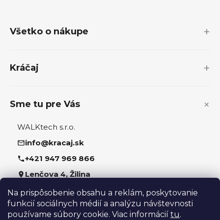
á
p
Všetko o nákupe
ä
t
i
Kráčaj
e
Sme tu pre Vás
WALKtech s.r.o.
info@kracaj.sk
+421 947 969 866
Lenčova 4, Žilina
Na prispôsobenie obsahu a reklám, poskytovanie
Sledujte nás
funkcií sociálnych médií a analýzu návštevnosti
používame súbory cookie. Viac informácií
tu
.