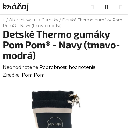
Prejsť
Hľadať
NÁKU
na
obsah
KOŠÍK
Domov
/
Obuv dievčatá
/
Gumáky
/
Detské Thermo gumáky Pom
Pom® - Navy (tmavo-modrá)
Detské Thermo gumáky
Pom Pom® - Navy (tmavo-
modrá)
Priemerné
Neohodnotené
Podrobnosti hodnotenia
hodnotenie
Značka:
Pom Pom
produktu
je
0,0
z
5
hviezdičiek.