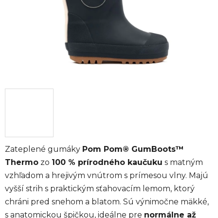
Zateplené gumáky
Pom Pom® GumBoots™
Thermo
zo
100 % prírodného kaučuku
s matným
vzhľadom a hrejivým vnútrom s prímesou vlny. Majú
vyšší strih s praktickým sťahovacím lemom, ktorý
chráni pred snehom a blatom. Sú výnimočne mäkké,
s anatomickou špičkou, ideálne pre
normálne až