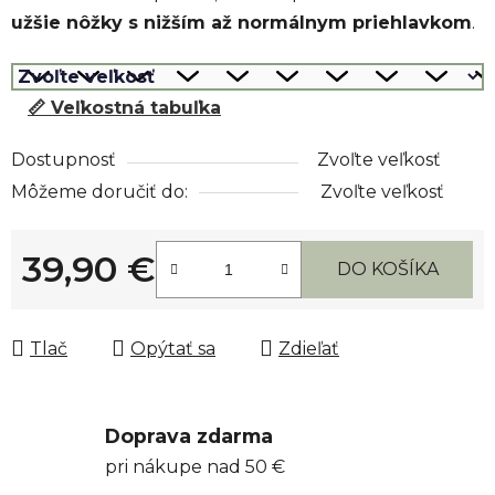
užšie nôžky s nižším až normálnym priehlavkom
.
📏 Veľkostná tabuľka
Dostupnosť
Zvoľte veľkosť
Môžeme doručiť do:
Zvoľte veľkosť
39,90 €
DO KOŠÍKA
Jednotková cena:
Tlač
Opýtať sa
Zdieľať
Doprava zdarma
pri nákupe nad 50 €