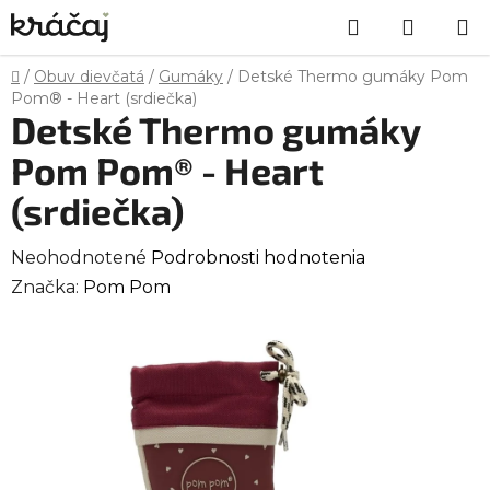
Prejsť
Hľadať
NÁKU
na
obsah
KOŠÍK
Domov
/
Obuv dievčatá
/
Gumáky
/
Detské Thermo gumáky Pom
Pom® - Heart (srdiečka)
Detské Thermo gumáky
Pom Pom® - Heart
(srdiečka)
Priemerné
Neohodnotené
Podrobnosti hodnotenia
hodnotenie
Značka:
Pom Pom
produktu
je
0,0
z
5
hviezdičiek.