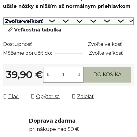
užšie nôžky s nižším až normálnym priehlavkom
.
📏 Veľkostná tabuľka
Dostupnosť
Zvoľte veľkosť
Môžeme doručiť do:
Zvoľte veľkosť
39,90 €
DO KOŠÍKA
Jednotková cena:
Tlač
Opýtať sa
Zdieľať
Doprava zdarma
pri nákupe nad 50 €