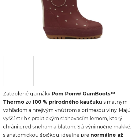
Zateplené gumáky
Pom Pom® GumBoots™
Thermo
zo
100 % prírodného kaučuku
s matným
vzhľadom a hrejivým vnútrom s prímesou vlny. Majú
vyšší strih s praktickým sťahovacím lemom, ktorý
chráni pred snehom a blatom. Sú výnimočne mäkké,
s anatomickou špičkou, ideálne pre
normálne až