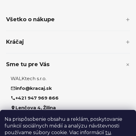
á
p
Všetko o nákupe
ä
t
i
Kráčaj
e
Sme tu pre Vás
WALKtech s.r.o.
info@kracaj.sk
+421 947 969 866
Lenčova 4, Žilina
Na prispôsobenie obsahu a reklám, poskytovanie
Sledujte nás
funkcií sociálnych médií a analýzu návštevnosti
používame súbory cookie. Viac informácií
tu
.