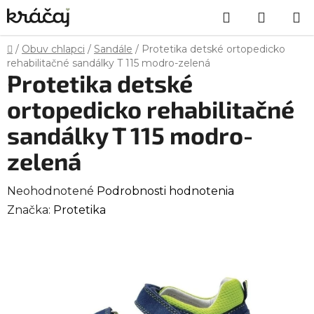
Prejsť
Hľadať
NÁKU
na
obsah
KOŠÍK
Domov
/
Obuv chlapci
/
Sandále
/
Protetika detské ortopedicko
rehabilitačné sandálky T 115 modro-zelená
Protetika detské
ortopedicko rehabilitačné
sandálky T 115 modro-
zelená
Priemerné
Neohodnotené
Podrobnosti hodnotenia
hodnotenie
Značka:
Protetika
produktu
je
0,0
z
5