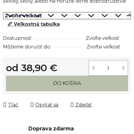
škôlky, školy, alebo na horúce letné dobrodružstvá!
📏 Veľkostná tabuľka
Dostupnosť
Zvoľte veľkosť
Môžeme doručiť do:
Zvoľte veľkosť
od
38,90 €
Jednotková cena:
DO KOŠÍKA
Tlač
Opýtať sa
Zdieľať
Doprava zdarma