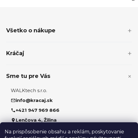
Z
á
p
Všetko o nákupe
ä
t
i
Kráčaj
e
Sme tu pre Vás
WALKtech s.r.o.
info@kracaj.sk
+421 947 969 866
Lenčova 4, Žilina
Na prispôsobenie obsahu a reklám, poskytovanie
Sledujte nás