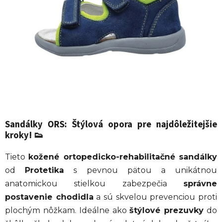
hviezdičiek.
Sandálky ORS: Štýlová opora pre najdôležitejšie
kroky!
👟
Tieto
kožené ortopedicko-rehabilitačné sandálky
od
Protetika
s pevnou pätou a unikátnou
anatomickou stielkou zabezpečia
správne
postavenie chodidla
a sú skvelou prevenciou proti
plochým nôžkam. Ideálne ako
štýlové prezuvky
do