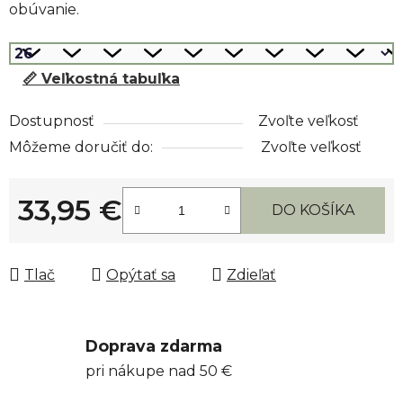
obúvanie.
📏 Veľkostná tabuľka
Dostupnosť
Zvoľte veľkosť
Môžeme doručiť do:
Zvoľte veľkosť
33,95 €
DO KOŠÍKA
Jednotková cena:
Tlač
Opýtať sa
Zdieľať
Doprava zdarma
pri nákupe nad 50 €