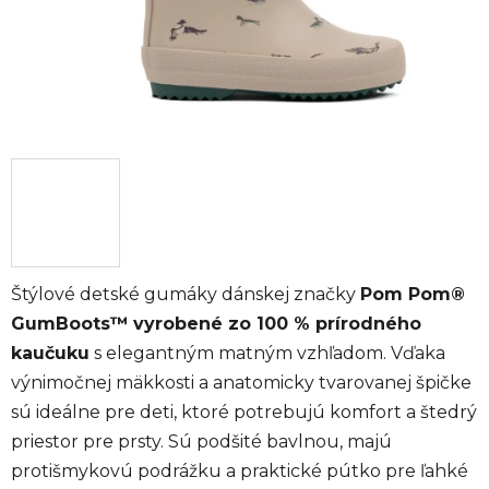
Štýlové detské gumáky dánskej značky
Pom Pom®
GumBoots™
vyrobené zo 100 % prírodného
kaučuku
s elegantným matným vzhľadom. Vďaka
výnimočnej mäkkosti a anatomicky tvarovanej špičke
sú ideálne pre deti, ktoré potrebujú komfort a štedrý
priestor pre prsty. Sú podšité bavlnou, majú
protišmykovú podrážku a praktické pútko pre ľahké