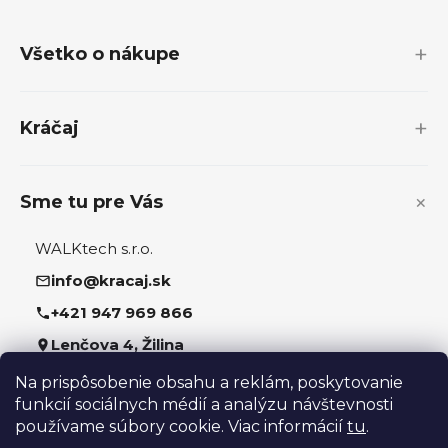
á
p
Všetko o nákupe
ä
t
i
Kráčaj
e
Sme tu pre Vás
WALKtech s.r.o.
info@kracaj.sk
+421 947 969 866
Lenčova 4, Žilina
Na prispôsobenie obsahu a reklám, poskytovanie
Sledujte nás
funkcií sociálnych médií a analýzu návštevnosti
používame súbory cookie. Viac informácií
tu
.