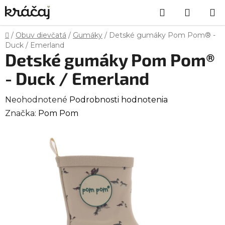
Prejsť
Hľadať
NÁKU
na
obsah
KOŠÍK
Domov
/
Obuv dievčatá
/
Gumáky
/
Detské gumáky Pom Pom® -
Duck / Emerland
Detské gumáky Pom Pom®
- Duck / Emerland
Priemerné
Neohodnotené
Podrobnosti hodnotenia
hodnotenie
Značka:
Pom Pom
produktu
je
0,0
z
5
hviezdičiek.