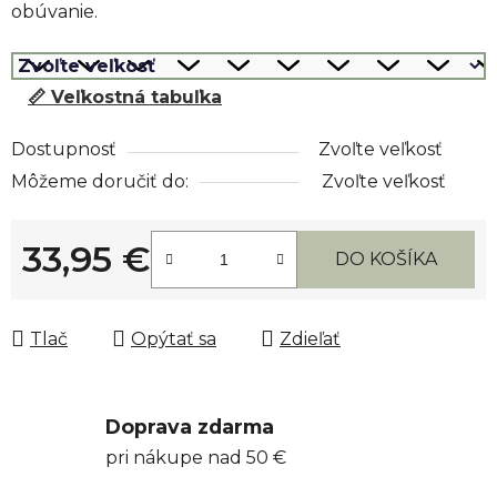
obúvanie.
📏 Veľkostná tabuľka
Dostupnosť
Zvoľte veľkosť
Môžeme doručiť do:
Zvoľte veľkosť
33,95 €
DO KOŠÍKA
Jednotková cena:
Tlač
Opýtať sa
Zdieľať
Doprava zdarma
pri nákupe nad 50 €