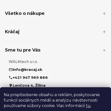
á
p
Všetko o nákupe
ä
t
i
Kráčaj
e
Sme tu pre Vás
WALKtech s.r.o.
info@kracaj.sk
+421 947 969 866
Lenčova 4, Žilina
Na prispôsobenie obsahu a reklám, poskytovanie
Sledujte nás
funkcií sociálnych médií a analýzu návštevnosti
používame súbory cookie. Viac informácií
tu
.