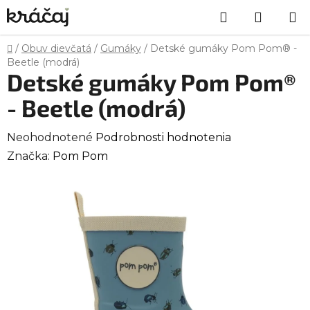
Prejsť
Hľadať
NÁKU
na
obsah
KOŠÍK
Domov
/
Obuv dievčatá
/
Gumáky
/
Detské gumáky Pom Pom® -
Beetle (modrá)
Detské gumáky Pom Pom®
- Beetle (modrá)
Priemerné
Neohodnotené
Podrobnosti hodnotenia
hodnotenie
Značka:
Pom Pom
produktu
je
0,0
z
5
hviezdičiek.