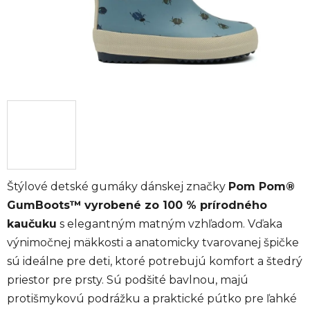
Štýlové detské gumáky dánskej značky
Pom Pom®
GumBoots™
vyrobené zo 100 % prírodného
kaučuku
s elegantným matným vzhľadom. Vďaka
výnimočnej mäkkosti a anatomicky tvarovanej špičke
sú ideálne pre deti, ktoré potrebujú komfort a štedrý
priestor pre prsty. Sú podšité bavlnou, majú
protišmykovú podrážku a praktické pútko pre ľahké