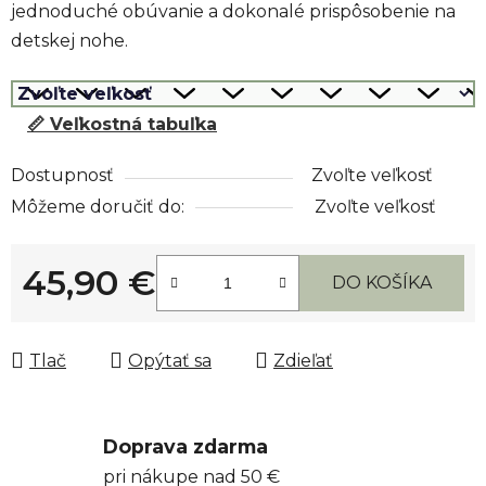
jednoduché obúvanie a dokonalé prispôsobenie na
detskej nohe.
📏 Veľkostná tabuľka
Dostupnosť
Zvoľte veľkosť
Môžeme doručiť do:
Zvoľte veľkosť
45,90 €
DO KOŠÍKA
Jednotková cena:
Tlač
Opýtať sa
Zdieľať
Doprava zdarma
pri nákupe nad 50 €