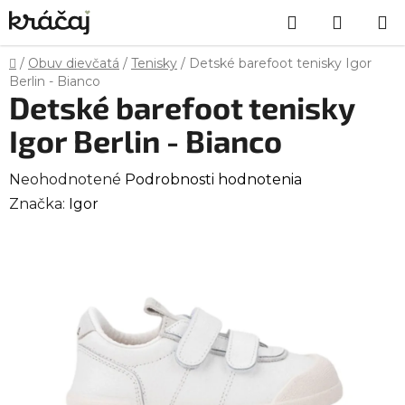
Prejsť
Hľadať
NÁKU
na
obsah
KOŠÍK
Domov
/
Obuv dievčatá
/
Tenisky
/
Detské barefoot tenisky Igor
Berlin - Bianco
Detské barefoot tenisky
Igor Berlin - Bianco
Priemerné
Neohodnotené
Podrobnosti hodnotenia
hodnotenie
Značka:
Igor
produktu
je
0,0
z
5
hviezdičiek.