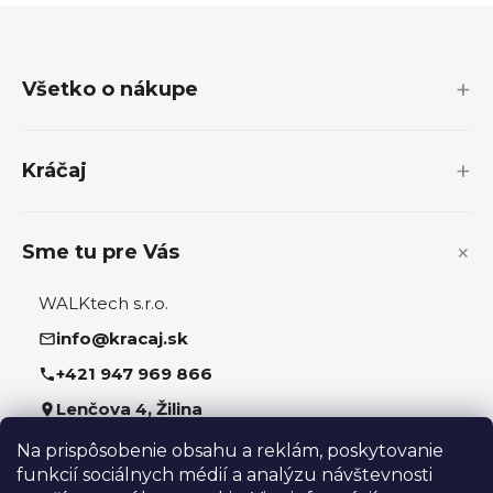
Z
á
p
Všetko o nákupe
ä
t
i
Kráčaj
e
Sme tu pre Vás
WALKtech s.r.o.
info@kracaj.sk
+421 947 969 866
Lenčova 4, Žilina
Na prispôsobenie obsahu a reklám, poskytovanie
Sledujte nás
funkcií sociálnych médií a analýzu návštevnosti