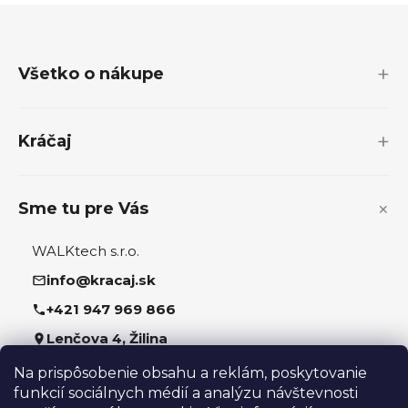
Z
á
p
Všetko o nákupe
ä
t
i
Kráčaj
e
Sme tu pre Vás
WALKtech s.r.o.
info@kracaj.sk
+421 947 969 866
Lenčova 4, Žilina
Na prispôsobenie obsahu a reklám, poskytovanie
Sledujte nás
funkcií sociálnych médií a analýzu návštevnosti