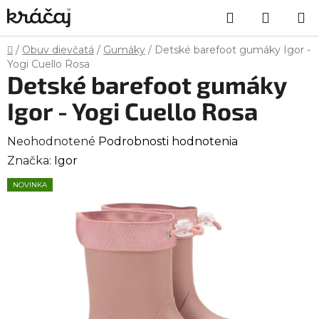
Prejsť
Hľadať
NÁKU
na
obsah
KOŠÍK
Domov
/
Obuv dievčatá
/
Gumáky
/
Detské barefoot gumáky Igor -
Yogi Cuello Rosa
Detské barefoot gumáky
Igor - Yogi Cuello Rosa
Priemerné
Neohodnotené
Podrobnosti hodnotenia
hodnotenie
Značka:
Igor
produktu
NOVINKA
je
0,0
z
5
hviezdičiek.