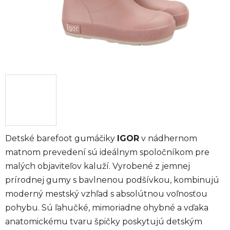
Detské barefoot gumáčiky
IGOR
v nádhernom
matnom prevedení sú ideálnym spoločníkom pre
malých objaviteľov kaluží. Vyrobené z jemnej
prírodnej gumy s bavlnenou podšívkou, kombinujú
moderný mestský vzhľad s absolútnou voľnosťou
pohybu. Sú ľahučké, mimoriadne ohybné a vďaka
anatomickému tvaru špičky poskytujú detským