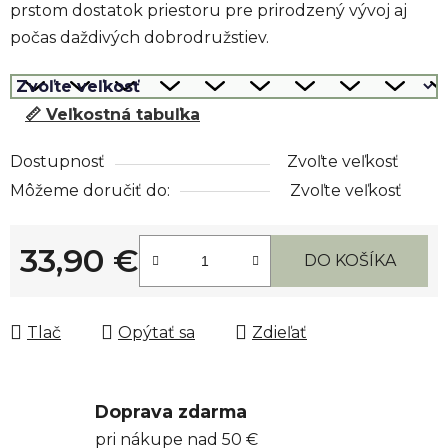
prstom dostatok priestoru pre prirodzený vývoj aj
počas daždivých dobrodružstiev.
📏 Veľkostná tabuľka
Dostupnosť
Zvoľte veľkosť
Môžeme doručiť do:
Zvoľte veľkosť
33,90 €
DO KOŠÍKA
Jednotková cena:
Tlač
Opýtať sa
Zdieľať
Doprava zdarma
pri nákupe nad 50 €