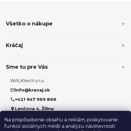
Z
á
p
Všetko o nákupe
ä
t
i
Kráčaj
e
Sme tu pre Vás
WALKtech s.r.o.
info@kracaj.sk
+421 947 969 866
Lenčova 4, Žilina
Na prispôsobenie obsahu a reklám, poskytovanie
Sledujte nás
funkcií sociálnych médií a analýzu návštevnosti