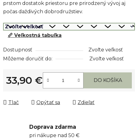
prstom dostatok priestoru pre prirodzený vývoj aj
počas daždivých dobrodružstiev.
📏 Veľkostná tabuľka
Dostupnosť
Zvoľte veľkosť
Môžeme doručiť do:
Zvoľte veľkosť
33,90 €
DO KOŠÍKA
Jednotková cena:
Tlač
Opýtať sa
Zdieľať
Doprava zdarma
pri nákupe nad 50 €