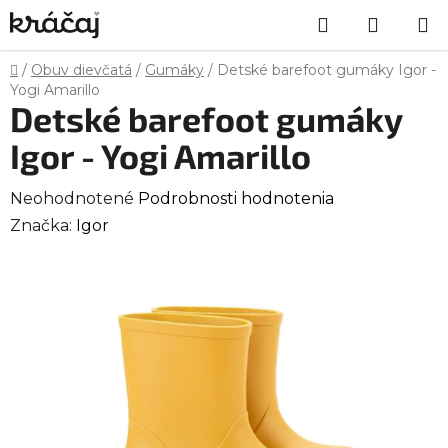
Prejsť
Hľadať
NÁKU
na
obsah
KOŠÍK
Domov
/
Obuv dievčatá
/
Gumáky
/
Detské barefoot gumáky Igor -
Yogi Amarillo
Detské barefoot gumáky
Igor - Yogi Amarillo
Priemerné
Neohodnotené
Podrobnosti hodnotenia
hodnotenie
Značka:
Igor
produktu
je
0,0
z
5
hviezdičiek.