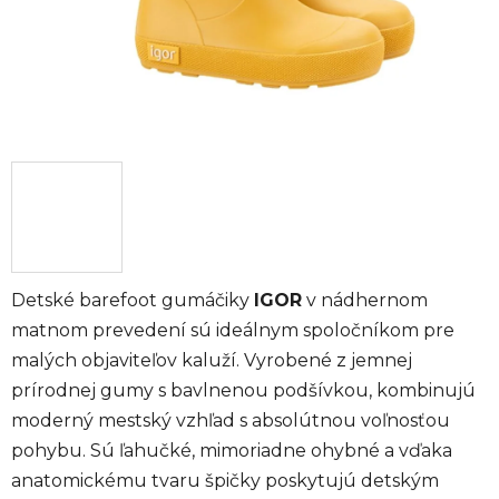
Detské barefoot gumáčiky
IGOR
v nádhernom
matnom prevedení sú ideálnym spoločníkom pre
malých objaviteľov kaluží. Vyrobené z jemnej
prírodnej gumy s bavlnenou podšívkou, kombinujú
moderný mestský vzhľad s absolútnou voľnosťou
pohybu. Sú ľahučké, mimoriadne ohybné a vďaka
anatomickému tvaru špičky poskytujú detským