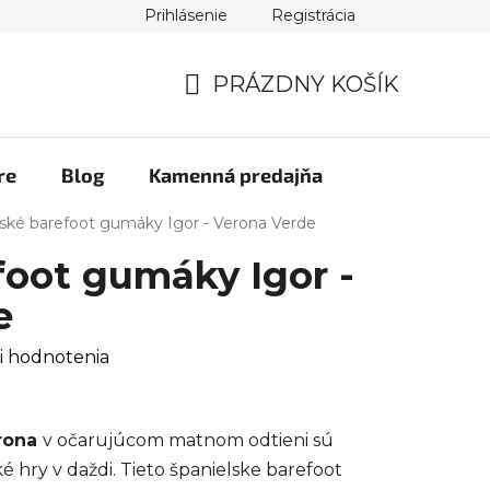
Prihlásenie
Registrácia
PRÁZDNY KOŠÍK
NÁKUPNÝ
KOŠÍK
re
Blog
Kamenná predajňa
ské barefoot gumáky Igor - Verona Verde
foot gumáky Igor -
e
i hodnotenia
erona
v očarujúcom matnom odtieni sú
é hry v daždi. Tieto španielske barefoot