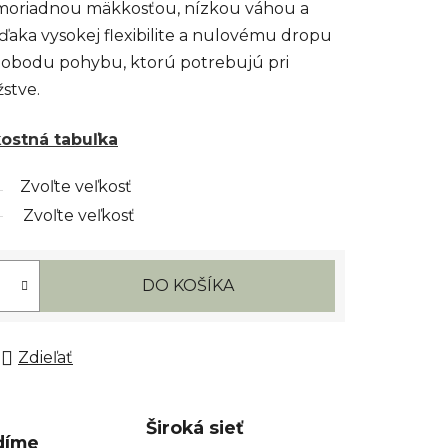
moriadnou mäkkosťou, nízkou váhou a
ďaka vysokej flexibilite a nulovému dropu
obodu pohybu, ktorú potrebujú pri
stve.
kostná tabuľka
Zvoľte veľkosť
Zvoľte veľkosť
DO KOŠÍKA
Zdieľať
Široká sieť
díme