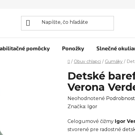
abilitačné pomôcky
Ponožky
Slnečné okulia
Domov
/
Obuv chlapci
/
Gumáky
/
Det
Detské bare
Verona Verd
Priemerné
Neohodnotené
Podrobnost
hodnotenie
Značka:
Igor
produktu
Celogumové čižmy
Igor V
je
stvorené pre radostné detsk
0,0