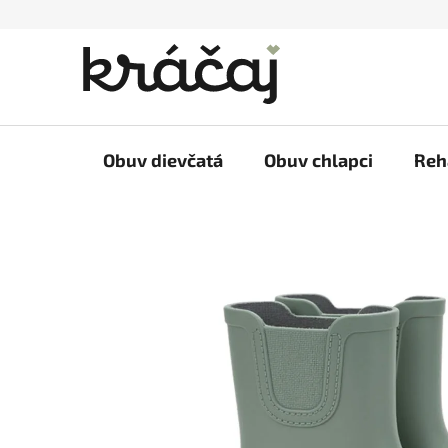
Prejsť
na
obsah
Obuv dievčatá
Obuv chlapci
Reh