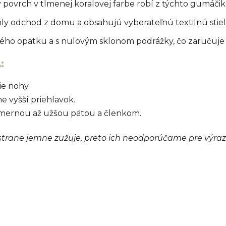
povrch v tlmenej koralovej farbe robí z týchto gumáčik
ly odchod z domu a obsahujú vyberateľnú textilnú stiel
ho opätku a s nulovým sklonom podrážky, čo zaručuje 
:
ie nohy.
 vyšší priehlavok.
emernou až užšou pätou a členkom.
 strane jemne zužuje, preto ich neodporúčame pre výr