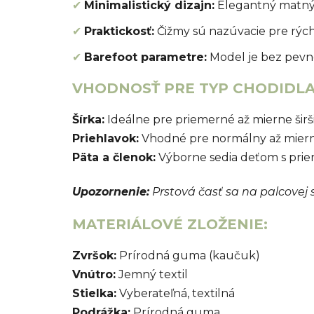
✔
Minimalistický dizajn:
Elegantný matný 
✔
Praktickosť:
Čižmy sú nazúvacie pre rých
✔
Barefoot parametre:
Model je bez pevné
VHODNOSŤ PRE TYP CHODIDLA
Šírka:
Ideálne pre priemerné až mierne širš
Priehlavok:
Vhodné pre normálny až mierne
Päta a členok:
Výborne sedia deťom s pri
Upozornenie:
Prstová časť sa na palcovej
MATERIÁLOVÉ ZLOŽENIE:
Zvršok:
Prírodná guma (kaučuk)
Vnútro:
Jemný textil
Stielka:
Vyberateľná, textilná
Podrážka:
Prírodná guma