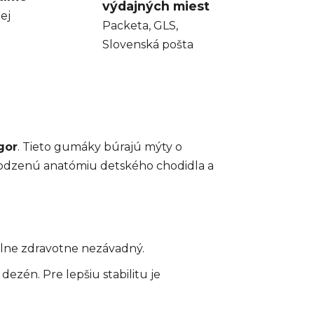
výdajných miest
ej
Packeta, GLS,
Slovenská pošta
gor
. Tieto gumáky búrajú mýty o
irodzenú anatómiu detského chodidla a
plne zdravotne nezávadný.
én. Pre lepšiu stabilitu je