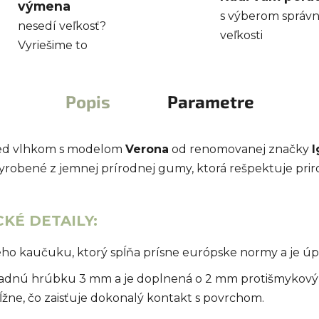
výmena
s výberom správn
nesedí veľkosť?
veľkosti
Vyriešime to
Popis
Parametre
red vlhkom s modelom
Verona
od renomovanej značky
I
vyrobené z jemnej prírodnej gumy, ktorá rešpektuje pr
KÉ DETAILY:
ho kaučuku, ktorý spĺňa prísne európske normy a je ú
dnú hrúbku 3 mm a je doplnená o 2 mm protišmykový dez
žne, čo zaisťuje dokonalý kontakt s povrchom.