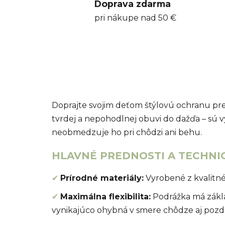
Doprava zdarma
pri nákupe nad 50 €
Doprajte svojim deťom štýlovú ochranu p
tvrdej a nepohodlnej obuvi do dažďa – sú 
neobmedzuje ho pri chôdzi ani behu.
HLAVNÉ PREDNOSTI A TECHNIC
✔
Prírodné materiály:
Vyrobené z kvalitné
✔
Maximálna flexibilita:
Podrážka má zákla
vynikajúco ohybná v smere chôdze aj pozdĺ