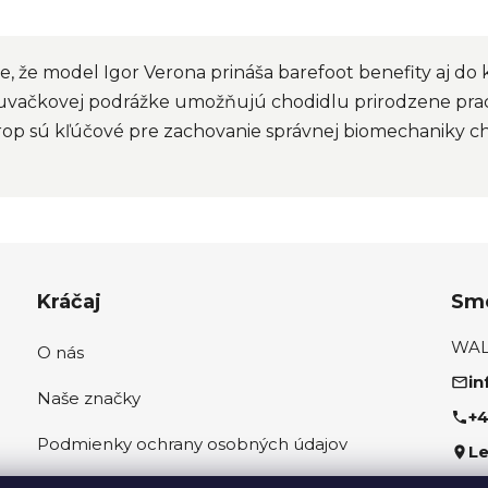
 že model Igor Verona prináša barefoot benefity aj do
uvačkovej podrážke umožňujú chodidlu prirodzene prac
rop sú kľúčové pre zachovanie správnej biomechaniky c
Kráčaj
Sme
WALK
O nás
in
Naše značky
+4
Podmienky ochrany osobných údajov
Le