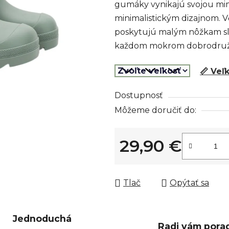
gumáky vynikajú svojou mi
z
minimalistickým dizajnom. V
5
poskytujú malým nôžkam sl
hviezdičiek.
každom mokrom dobrodruž
📏 Veľ
Dostupnosť
Môžeme doručiť do:
29,90 €
Jednotková cena:
Tlač
Opýtať sa
Jednoduchá
Radi vám pora