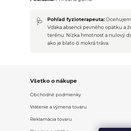
Pohľad fyzioterapeuta:
Oceňujeme,
🩺
Vďaka absencii pevného opätku a ž
terénu. Nízka hmotnosť a nulový d
ako je blato či mokrá tráva.
Z
Všetko o nákupe
á
p
Obchodné podmienky
ä
t
Vrátenie a výmena tovaru
i
e
Reklamácia tovaru