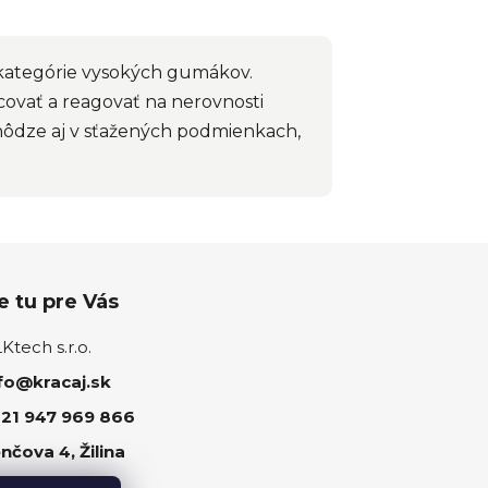
 kategórie vysokých gumákov.
ovať a reagovať na nerovnosti
hôdze aj v sťažených podmienkach,
 tu pre Vás
tech s.r.o.
fo@kracaj.sk
21 947 969 866
nčova 4, Žilina