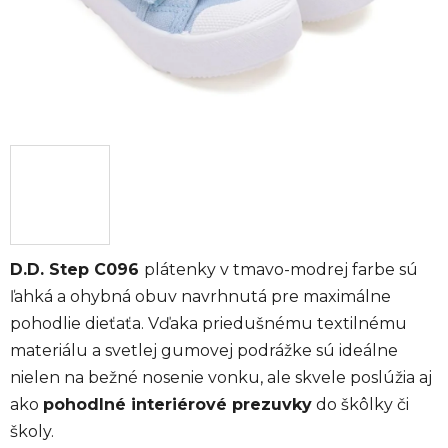
D.D. Step C096
plátenky v tmavo-modrej farbe sú
ľahká a ohybná obuv navrhnutá pre maximálne
pohodlie dieťaťa. Vďaka priedušnému textilnému
materiálu a svetlej gumovej podrážke sú ideálne
nielen na bežné nosenie vonku, ale skvele poslúžia aj
ako
pohodlné interiérové prezuvky
do škôlky či
školy.