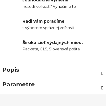
nesedí veľkosť? Vyriešime to
Radi vám poradíme
s výberom správnej veľkosti
Široká sieť výdajných miest
Packeta, GLS, Slovenská pošta
Popis
Parametre
Z
á