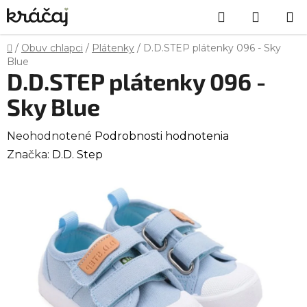
Prejsť
Hľadať
NÁKU
na
obsah
KOŠÍK
Domov
/
Obuv chlapci
/
Plátenky
/
D.D.STEP plátenky 096 - Sky
Blue
D.D.STEP plátenky 096 -
Sky Blue
Priemerné
Neohodnotené
Podrobnosti hodnotenia
hodnotenie
Značka:
D.D. Step
produktu
je
0,0
z
5
hviezdičiek.