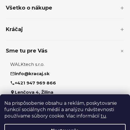
p
Všetko o nákupe
ä
t
i
Kráčaj
e
Sme tu pre Vás
WALKtech s.r.o.
info@kracaj.sk
+421 947 969 866
Lenčova 4, Žilina
Na prispôsobenie obsahu a reklám, poskytovanie
Sledujte nás
funkcií sociálnych médií a analýzu návštevnosti
používame súbory cookie. Viac informácií
tu
.