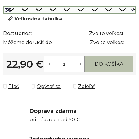
📏 Veľkostná tabuľka
Dostupnosť
Zvoľte veľkosť
Môžeme doručiť do:
Zvoľte veľkosť
22,90 €
DO KOŠÍKA
Jednotková cena:
Tlač
Opýtať sa
Zdieľať
Doprava zdarma
pri nákupe nad 50 €
Jednoduchá výmena