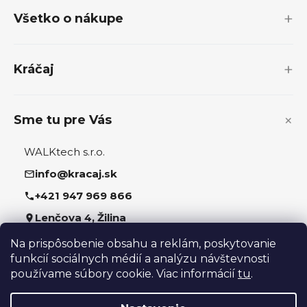
p
Všetko o nákupe
ä
t
i
Kráčaj
e
Sme tu pre Vás
WALKtech s.r.o.
info@kracaj.sk
+421 947 969 866
Lenčova 4, Žilina
Na prispôsobenie obsahu a reklám, poskytovanie
Sledujte nás
funkcií sociálnych médií a analýzu návštevnosti
používame súbory cookie. Viac informácií
tu
.