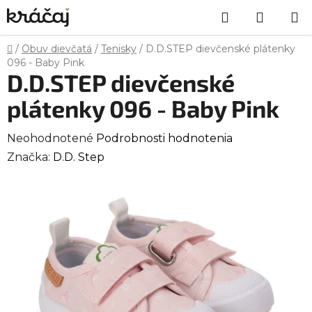
Prejsť
Hľadať
NÁKU
na
obsah
KOŠÍK
Domov
/
Obuv dievčatá
/
Tenisky
/
D.D.STEP dievčenské plátenky
096 - Baby Pink
D.D.STEP dievčenské
plátenky 096 - Baby Pink
Priemerné
Neohodnotené
Podrobnosti hodnotenia
hodnotenie
Značka:
D.D. Step
produktu
je
0,0
z
5
hviezdičiek.