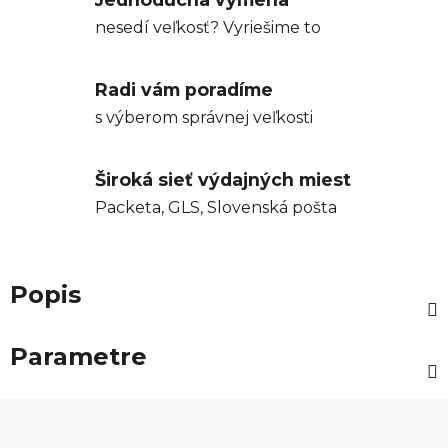
nesedí veľkosť? Vyriešime to
Radi vám poradíme
s výberom správnej veľkosti
Široká sieť výdajných miest
Packeta, GLS, Slovenská pošta
Popis
Parametre
Z
á