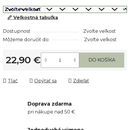
📏 Veľkostná tabuľka
Dostupnosť
Zvoľte veľkosť
Môžeme doručiť do:
Zvoľte veľkosť
22,90 €
DO KOŠÍKA
Jednotková cena:
Tlač
Opýtať sa
Zdieľať
Doprava zdarma
pri nákupe nad 50 €
Jednoduchá výmena