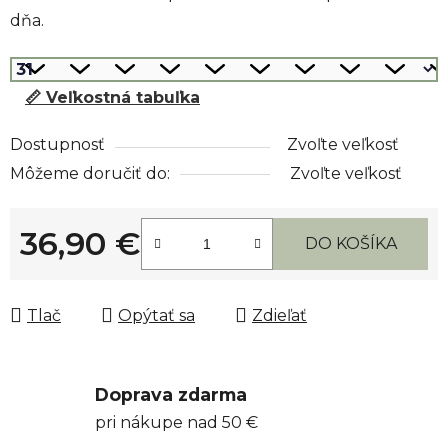
dňa.
📏 Veľkostná tabuľka
Dostupnosť
Zvoľte veľkosť
Môžeme doručiť do:
Zvoľte veľkosť
36,90 €
DO KOŠÍKA
Jednotková cena:
Tlač
Opýtať sa
Zdieľať
Doprava zdarma
pri nákupe nad 50 €