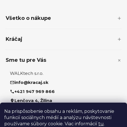
á
p
Všetko o nákupe
ä
t
i
Kráčaj
e
Sme tu pre Vás
WALKtech s.r.o.
info@kracaj.sk
+421 947 969 866
Lenčova 4, Žilina
Na prispôsobenie obsahu a reklám, poskytovanie
Sledujte nás
funkcií sociálnych médií a analýzu návštevnosti
používame súbory cookie. Viac informácií
tu
.