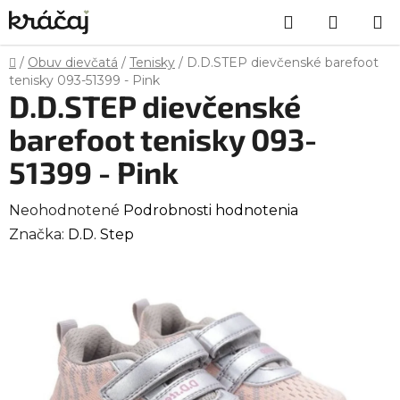
Prejsť
Hľadať
NÁKU
na
obsah
KOŠÍK
Domov
/
Obuv dievčatá
/
Tenisky
/
D.D.STEP dievčenské barefoot
tenisky 093-51399 - Pink
D.D.STEP dievčenské
barefoot tenisky 093-
51399 - Pink
Priemerné
Neohodnotené
Podrobnosti hodnotenia
hodnotenie
Značka:
D.D. Step
produktu
je
0,0
z
5
hviezdičiek.