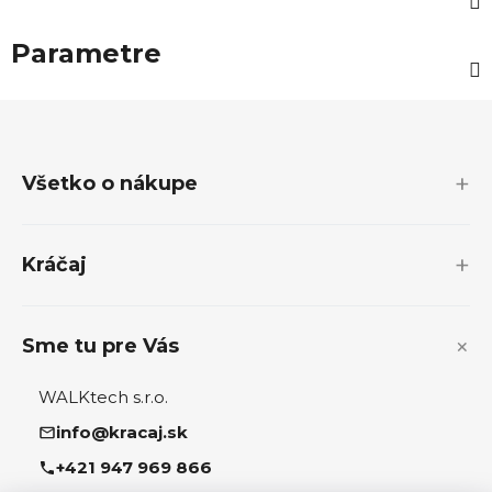
Parametre
Z
á
p
Všetko o nákupe
ä
t
i
Kráčaj
e
Sme tu pre Vás
WALKtech s.r.o.
info@kracaj.sk
+421 947 969 866