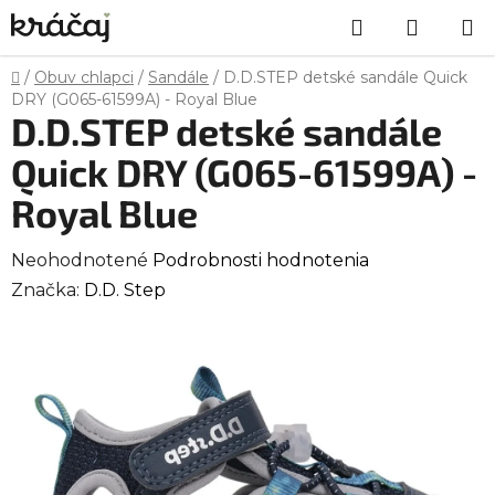
Prejsť
Hľadať
NÁKU
na
obsah
KOŠÍK
Domov
/
Obuv chlapci
/
Sandále
/
D.D.STEP detské sandále Quick
DRY (G065-61599A) - Royal Blue
D.D.STEP detské sandále
Quick DRY (G065-61599A) -
Royal Blue
Priemerné
Neohodnotené
Podrobnosti hodnotenia
hodnotenie
Značka:
D.D. Step
produktu
je
0,0
z
5
hviezdičiek.