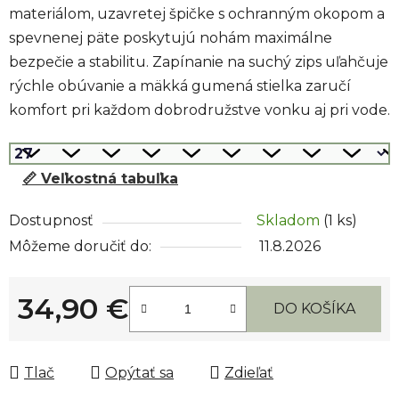
materiálom, uzavretej špičke s ochranným okopom a
spevnenej päte poskytujú nohám maximálne
bezpečie a stabilitu. Zapínanie na suchý zips uľahčuje
rýchle obúvanie a mäkká gumená stielka zaručí
komfort pri každom dobrodružstve vonku aj pri vode.
📏 Veľkostná tabuľka
Dostupnosť
Skladom
(1 ks)
Môžeme doručiť do:
11.8.2026
34,90 €
DO KOŠÍKA
Jednotková cena:
Tlač
Opýtať sa
Zdieľať