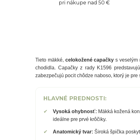
pri nákupe nad 50 €
Tieto mäkké,
celokožené capačky
s veselým m
chodidla. Capačky z rady K1596 predstavujú 
zabezpečujú pocit chôdze naboso, ktorý je pre
HLAVNÉ PREDNOSTI:
✔
Vysoká ohybnosť:
Mäkká kožená konš
ideálne pre prvé krôčiky.
✔
Anatomický tvar:
Široká špička poskytu