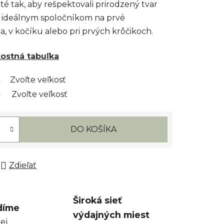
té tak, aby rešpektovali prirodzený tvar
Sú ideálnym spoločníkom na prvé
a, v kočíku alebo pri prvých krôčikoch.
kostná tabuľka
Zvoľte veľkosť
Zvoľte veľkosť
DO KOŠÍKA
Zdieľať
Široká sieť
díme
výdajných miest
ej