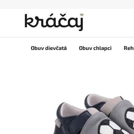
Prejsť
na
obsah
Obuv dievčatá
Obuv chlapci
Reh