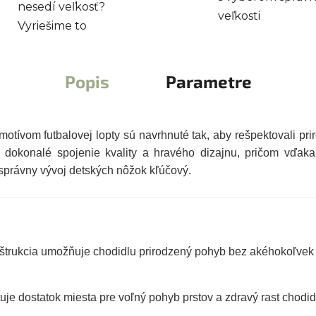
nesedí veľkosť?
veľkosti
Vyriešime to
Popis
Parametre
otívom futbalovej lopty sú navrhnuté tak, aby rešpektovali pri
dokonalé spojenie kvality a hravého dizajnu, pričom vďaka p
 správny vývoj detských nôžok kľúčový.
trukcia umožňuje chodidlu prirodzený pohyb bez akéhokoľvek 
je dostatok miesta pre voľný pohyb prstov a zdravý rast chodid