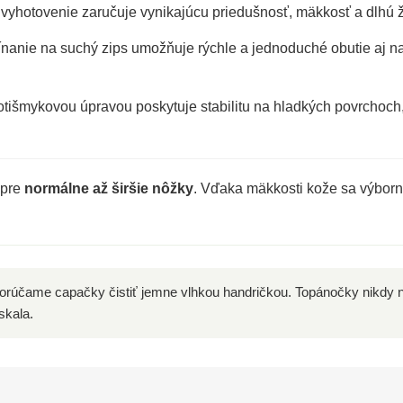
yhotovenie zaručuje vynikajúcu priedušnosť, mäkkosť a dlhú ži
nanie na suchý zips umožňuje rýchle a jednoduché obutie aj n
tišmykovou úpravou poskytuje stabilitu na hladkých povrchoch
 pre
normálne až širšie nôžky
. Vďaka mäkkosti kože sa výborn
rúčame capačky čistiť jemne vlhkou handričkou. Topánočky nikdy n
skala.