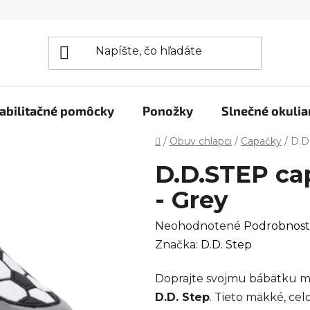
abilitačné pomôcky
Ponožky
Slnečné okulia
Domov
/
Obuv chlapci
/
Capačky
/
D.D
D.D.STEP ca
- Grey
Priemerné
Neohodnotené
Podrobnost
hodnotenie
Značka:
D.D. Step
produktu
Doprajte svojmu bábätku m
je
D.D. Step
. Tieto mäkké, c
0,0