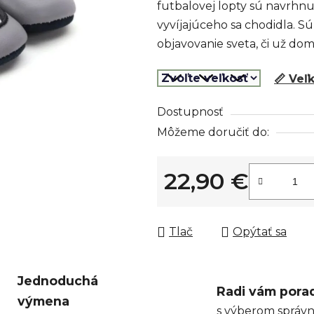
futbalovej lopty sú navrhnu
z
vyvíjajúceho sa chodidla. 
5
objavovanie sveta, či už dom
hviezdičiek.
📏 Veľ
Dostupnosť
Môžeme doručiť do:
22,90 €
Jednotková cena:
Tlač
Opýtať sa
Jednoduchá
Radi vám pora
výmena
s výberom správn