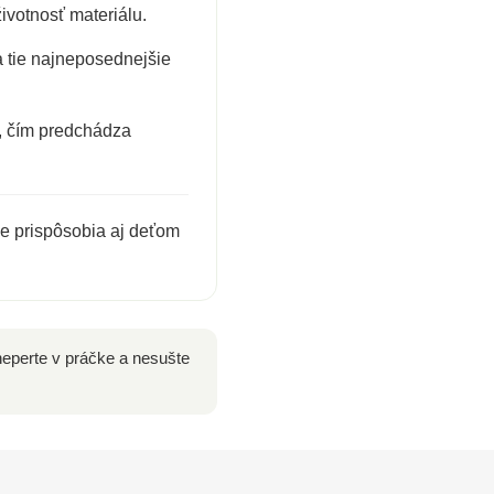
votnosť materiálu.
a tie najneposednejšie
, čím predchádza
e prispôsobia aj deťom
eperte v práčke a nesušte