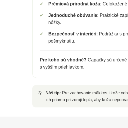
✔
Prémiová prírodná koža:
Celokožené v
✔
Jednoduché obúvanie:
Praktické zapí
nôžky.
✔
Bezpečnosť v interiéri:
Podrážka s pro
pošmyknutiu.
Pre koho sú vhodné?
Capačky sú určené
s vyšším priehlavkom.
Náš tip:
Pre zachovanie mäkkosti kože odpo
💡
ich priamo pri zdroji tepla, aby koža nepopra
Z