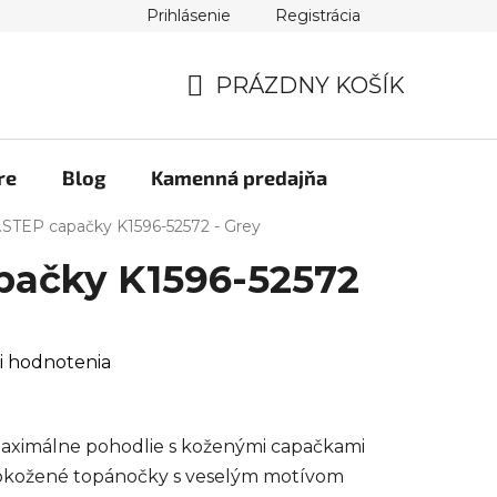
Prihlásenie
Registrácia
PRÁZDNY KOŠÍK
NÁKUPNÝ
KOŠÍK
re
Blog
Kamenná predajňa
.STEP capačky K1596-52572 - Grey
pačky K1596-52572
i hodnotenia
aximálne pohodlie s koženými capačkami
elokožené topánočky s veselým motívom