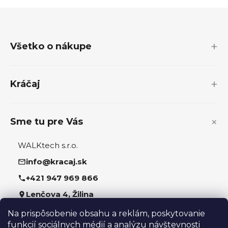
Z
á
p
Všetko o nákupe
ä
t
i
Kráčaj
e
Sme tu pre Vás
WALKtech s.r.o.
info@kracaj.sk
+421 947 969 866
Lenčova 4, Žilina
Na prispôsobenie obsahu a reklám, poskytovanie
Sledujte nás
funkcií sociálnych médií a analýzu návštevnosti