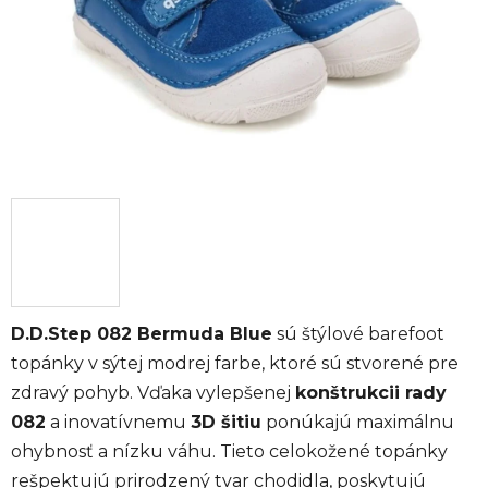
D.D.Step 082 Bermuda Blue
sú štýlové barefoot
topánky v sýtej modrej farbe, ktoré sú stvorené pre
zdravý pohyb. Vďaka vylepšenej
konštrukcii rady
082
a inovatívnemu
3D šitiu
ponúkajú maximálnu
ohybnosť a nízku váhu. Tieto celokožené topánky
rešpektujú prirodzený tvar chodidla, poskytujú