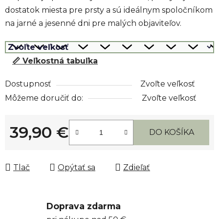
dostatok miesta pre prsty a sú ideálnym spoločníkom
na jarné a jesenné dni pre malých objaviteľov.
📏 Veľkostná tabuľka
Dostupnosť
Zvoľte veľkosť
Môžeme doručiť do:
Zvoľte veľkosť
39,90 €
DO KOŠÍKA
Jednotková cena:
Tlač
Opýtať sa
Zdieľať
Doprava zdarma