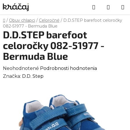
Prejsť
Hľadať
NÁKU
na
obsah
KOŠÍK
Domov
/
Obuv chlapci
/
Celoročné
/
D.D.STEP barefoot celoročky
082-51977 - Bermuda Blue
D.D.STEP barefoot
celoročky 082-51977 -
Bermuda Blue
Priemerné
Neohodnotené
Podrobnosti hodnotenia
hodnotenie
Značka:
D.D. Step
produktu
je
0,0
z
5
hviezdičiek.