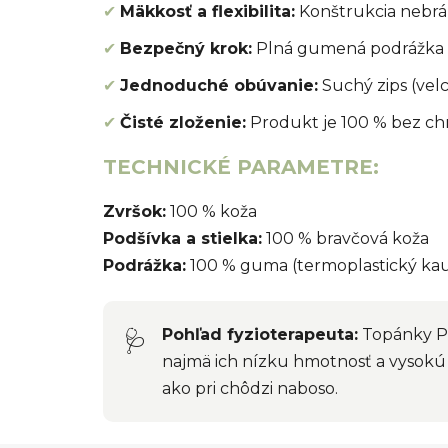
✔
Mäkkosť a flexibilita:
Konštrukcia nebrá
✔
Bezpečný krok:
Plná gumená podrážka za
✔
Jednoduché obúvanie:
Suchý zips (vel
✔
Čisté zloženie:
Produkt je 100 % bez chr
TECHNICKÉ PARAMETRE:
Zvršok:
100 % koža
Podšívka a stielka:
100 % bravčová koža
Podrážka:
100 % guma (termoplastický ka
Pohľad fyzioterapeuta:
Topánky Po
🩺
najmä ich nízku hmotnosť a vysokú 
ako pri chôdzi naboso.