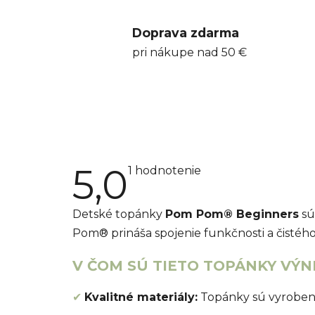
Doprava zdarma
pri nákupe nad 50 €
5,0
Priemerné
1 hodnotenie
hodnotenie
produktu
je
Detské topánky
Pom Pom® Beginners
sú
5,0
z
Pom® prináša spojenie funkčnosti a čistéh
5
hviezdičiek.
V ČOM SÚ TIETO TOPÁNKY VÝ
✔
Kvalitné materiály:
Topánky sú vyrobené 