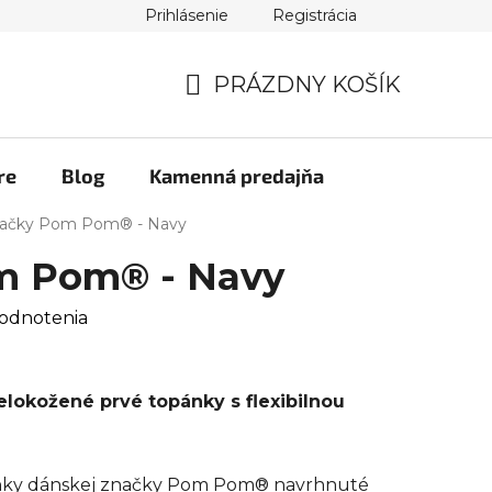
Prihlásenie
Registrácia
PRÁZDNY KOŠÍK
NÁKUPNÝ
KOŠÍK
re
Blog
Kamenná predajňa
ačky Pom Pom® - Navy
m Pom® - Navy
odnotenia
okožené prvé topánky s flexibilnou
nky dánskej značky Pom Pom® navrhnuté