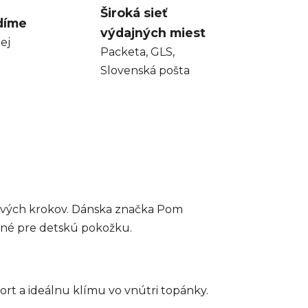
Široká sieť
díme
výdajných miest
ej
Packeta, GLS,
Slovenská pošta
prvých krokov. Dánska značka Pom
ečné pre detskú pokožku.
rt a ideálnu klímu vo vnútri topánky.