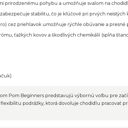
ni prirodzenému pohybu a umožňuje svalom na chodidle
bezpečuje stabilitu, čo je kľúčové pri prvých neistých 
cro) cez priehlavok umožňuje rýchle obúvanie a presné 
ómu, ťažkých kovov a škodlivých chemikálií (spĺňa šta
učuk)
m Pom Beginners predstavujú výbornú voľbu pre zač
flexibilitu podrážky, ktorá dovoľuje chodidlu pracovať