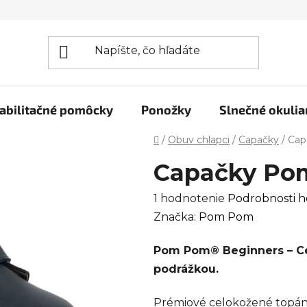
abilitačné pomôcky
Ponožky
Slnečné okulia
Domov
/
Obuv chlapci
/
Capačky
/
Cap
Capačky Po
Priemerné
1 hodnotenie
Podrobnosti h
hodnotenie
Značka:
Pom Pom
produktu
Pom Pom® Beginners – Cel
je
podrážkou.
5,0
z
Prémiové celokožené topá