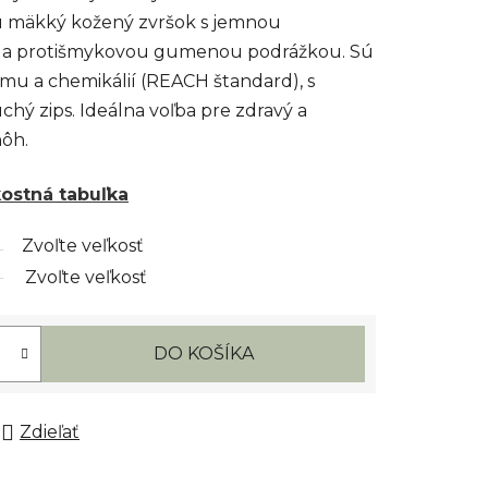
ú mäkký kožený zvršok s jemnou
e a protišmykovou gumenou podrážkou. Sú
u a chemikálií (REACH štandard), s
hý zips. Ideálna voľba pre zdravý a
nôh.
kostná tabuľka
Zvoľte veľkosť
Zvoľte veľkosť
DO KOŠÍKA
Zdieľať