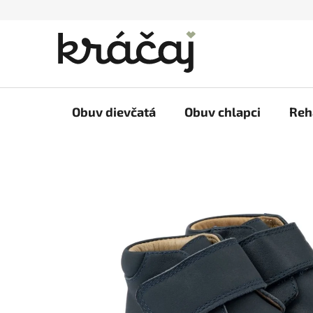
Prejsť
na
obsah
Obuv dievčatá
Obuv chlapci
Reh