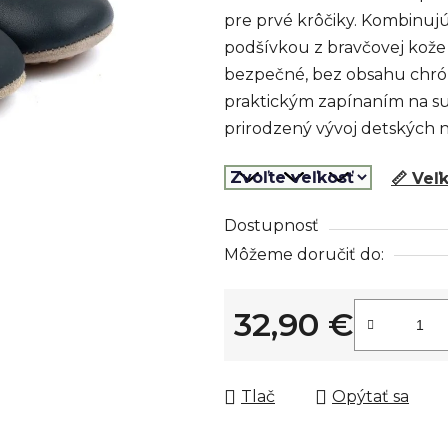
5
pre prvé krôčiky. Kombinuj
hviezdičiek.
podšívkou z bravčovej kož
bezpečné, bez obsahu chróm
praktickým zapínaním na suc
prirodzený vývoj detských 
📏 Veľ
Dostupnosť
Môžeme doručiť do:
32,90 €
Jednotková cena:
Tlač
Opýtať sa