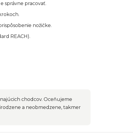
 správne pracovať.
krokoch.
prispôsobenie nožičke.
ndard REACH).
ínajúcich chodcov. Oceňujeme
 prirodzene a neobmedzene, takmer