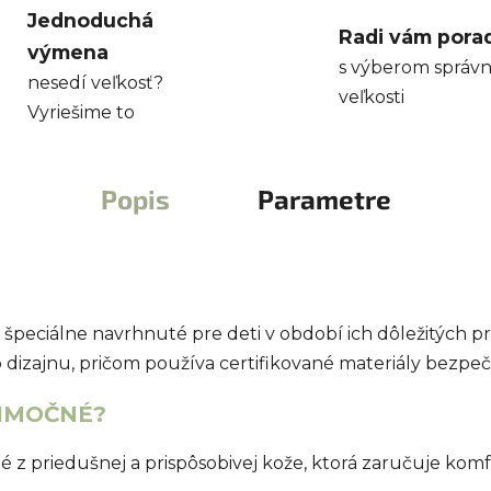
Jednoduchá
Radi vám pora
výmena
s výberom správn
nesedí veľkosť?
veľkosti
Vyriešime to
Popis
Parametre
 špeciálne navrhnuté pre deti v období ich dôležitých 
o dizajnu, pričom používa certifikované materiály bezp
NIMOČNÉ?
z priedušnej a prispôsobivej kože, ktorá zaručuje komfo