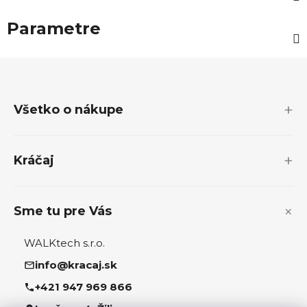
Parametre
Z
á
p
Všetko o nákupe
ä
t
i
Kráčaj
e
Sme tu pre Vás
WALKtech s.r.o.
info@kracaj.sk
+421 947 969 866