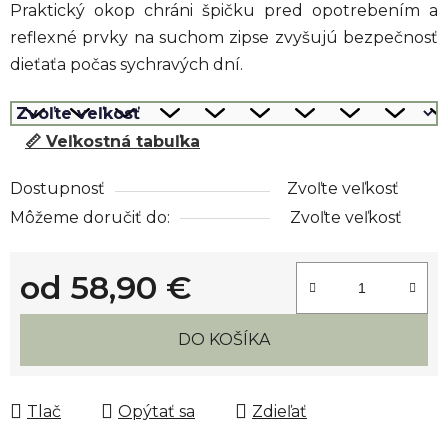
Praktický okop chráni špičku pred opotrebením a
reflexné prvky na suchom zipse zvyšujú bezpečnosť
dieťaťa počas sychravých dní.
📏 Veľkostná tabuľka
Dostupnosť
Zvoľte veľkosť
Môžeme doručiť do:
Zvoľte veľkosť
od
58,90 €
Jednotková cena:
DO KOŠÍKA
Tlač
Opýtať sa
Zdieľať