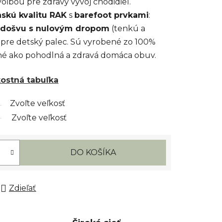
oľbou pre zdravý vývoj chodidiel.
nskú kvalitu RAK
s
barefoot prvkami
:
podošvu s nulovým dropom
(tenkú a
 pre detský palec. Sú vyrobené zo 100%
né ako pohodlná a zdravá domáca obuv.
kostná tabuľka
Zvoľte veľkosť
Zvoľte veľkosť
DO KOŠÍKA
Zdieľať