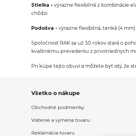
Stielka -
výrazne flexibilná z kombinácie e
chôdzi
Podošva -
výrazne flexibilná, tenká (4 m
Spoločnosť RAK sa už 30 rokov stará o po
kvalitnému prevedeniu z prvotriednych ma
Pri kúpe tejto obuvi si môžete byť istý, že 
Z
Všetko o nákupe
á
p
Obchodné podmienky
ä
t
Vrátenie a výmena tovaru
i
e
Reklamácia tovaru