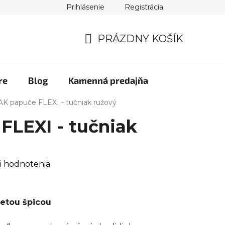
Prihlásenie
Registrácia
PRÁZDNY KOŠÍK
NÁKUPNÝ
KOŠÍK
re
Blog
Kamenná predajňa
K papuče FLEXI - tučniak ružový
FLEXI - tučniak
i hodnotenia
retou špicou