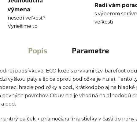
Jednoduchá
Radi vám pora
výmena
s výberom správn
nesedí veľkosť?
veľkosti
Vyriešime to
Popis
Parametre
nej podšívkovej ECO kože s prvkami tzv. barefoot obuvi
 výškou päty a špice oproti podložke je nula). Tento ty
oberec, hracie podložky a pod., krátkodobo aj na hladké
 a pevných povrchov. Obuv nie je vhodná na dlhodobú c
 a pod.
nantný palček + priamočiara línia stielky v časti do noh