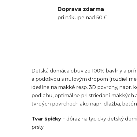
Doprava zdarma
pri nákupe nad 50 €
Detská domáca obuv zo 100% bavlny a prírod
a podošvou s nulovým dropom (rozdiel medzi
ideálne na mäkké resp. 3D povrchy, napr. k
podlahu, optimálne pri striedaní mäkkých
tvrdých povrchoch ako napr. dlažba, betón
Tvar špičky -
dôraz na typicky detský domi
prsty