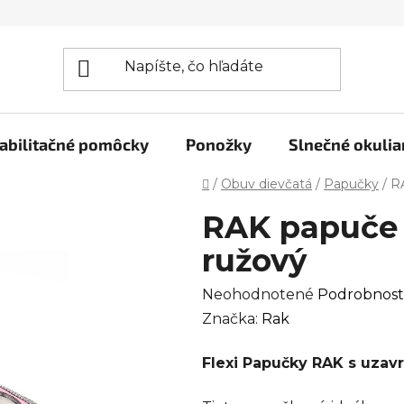
abilitačné pomôcky
Ponožky
Slnečné okulia
Domov
/
Obuv dievčatá
/
Papučky
/
RA
RAK papuče 
ružový
Priemerné
Neohodnotené
Podrobnost
hodnotenie
Značka:
Rak
produktu
Flexi Papučky RAK s uzav
je
0,0