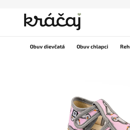
Prejsť
na
obsah
Obuv dievčatá
Obuv chlapci
Reh