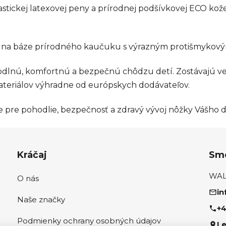
lastickej latexovej peny a prírodnej podšívkovej ECO kož
m) na báze prírodného kaučuku s výrazným protišmyko
hodlnú, komfortnú a bezpečnú chôdzu detí. Zostávajú ve
teriálov výhradne od európskych dodávateľov.
ste pre pohodlie, bezpečnosť a zdravý vývoj nôžky Vášho d
Kráčaj
Sme
WALK
O nás
in
Naše značky
+4
Podmienky ochrany osobných údajov
Le