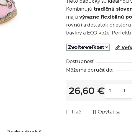
Tieto papučky sú ideálnou v
z
Kombinujú
tradičnú slove
5
majú
výrazne flexibilnú 
hviezdičiek.
rovnú) a dostatok priestoru
bavlny a ECO kože. Perfekt
📏 Veľ
Dostupnosť
Môžeme doručiť do:
26,60 €
Jednotková cena:
Tlač
Opýtať sa