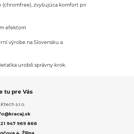
e (chromfree), zvyšujúca komfort pri
vým efektom
rní výrobe na Slovensku a
ieťatka urobili správny krok.
 tu pre Vás
tech s.r.o.
fo@kracaj.sk
21 947 969 866
nčova 4, Žilina