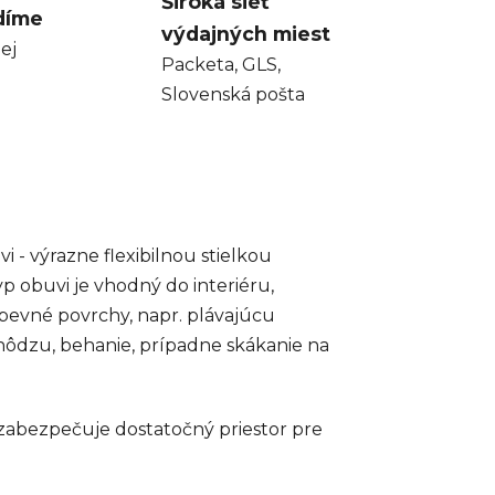
Široká sieť
díme
výdajných miest
ej
Packeta, GLS,
Slovenská pošta
 - výrazne flexibilnou stielkou
p obuvi je vhodný do interiéru,
 pevné povrchy, napr. plávajúcu
hôdzu, behanie, prípadne skákanie na
y zabezpečuje dostatočný priestor pre