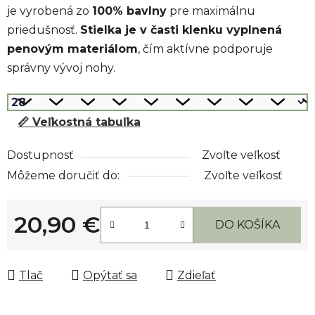
je vyrobená zo
100% bavlny
pre maximálnu
priedušnosť.
Stielka je v časti klenku vyplnená
penovým materiálom
, čím aktívne podporuje
správny vývoj nohy.
📏 Veľkostná tabuľka
Dostupnosť
Zvoľte veľkosť
Môžeme doručiť do:
Zvoľte veľkosť
20,90 €
DO KOŠÍKA
Jednotková cena:
Tlač
Opýtať sa
Zdieľať