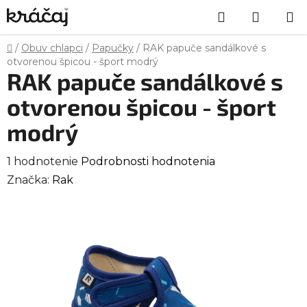
Prejsť
Hľadať
NÁKU
na
obsah
KOŠÍK
Domov
/
Obuv chlapci
/
Papučky
/
RAK papuče sandálkové s
otvorenou špicou - šport modrý
RAK papuče sandálkové s
otvorenou špicou - šport
modrý
Priemerné
1 hodnotenie
Podrobnosti hodnotenia
hodnotenie
Značka:
Rak
produktu
je
5,0
z
5
hviezdičiek.