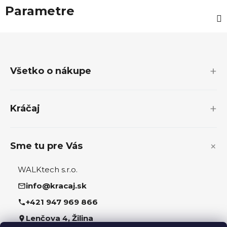
Parametre
Z
á
p
Všetko o nákupe
ä
t
i
Kráčaj
e
Sme tu pre Vás
WALKtech s.r.o.
info@kracaj.sk
+421 947 969 866
Lenčova 4, Žilina