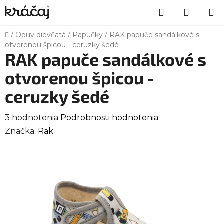
Prejsť
Hľadať
NÁKU
na
obsah
KOŠÍK
Domov
/
Obuv dievčatá
/
Papučky
/
RAK papuče sandálkové s
otvorenou špicou - ceruzky šedé
RAK papuče sandálkové s
otvorenou špicou -
ceruzky šedé
Priemerné
3 hodnotenia
Podrobnosti hodnotenia
hodnotenie
Značka:
Rak
produktu
je
5,0
z
5
hviezdičiek.