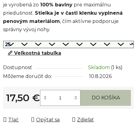
je vyrobená zo
100% bavlny
pre maximálnu
priedušnosť.
Stielka je v časti klenku vyplnená
penovým materiálom
, čím aktívne podporuje
správny vývoj nohy.
📏 Veľkostná tabuľka
Dostupnosť
Skladom
(1 ks)
Môžeme doručiť do:
10.8.2026
17,50 €
DO KOŠÍKA
Jednotková cena:
Tlač
Opýtať sa
Zdieľať