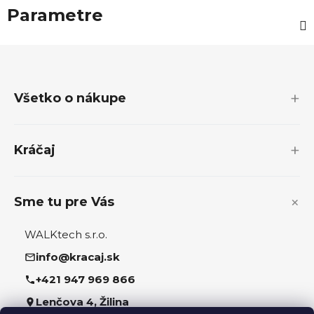
Parametre
Z
á
p
Všetko o nákupe
ä
t
i
Kráčaj
e
Sme tu pre Vás
WALKtech s.r.o.
info@kracaj.sk
+421 947 969 866
Lenčova 4, Žilina