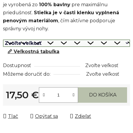
je vyrobená zo
100% bavlny
pre maximálnu
priedušnosť.
Stielka je v časti klenku vyplnená
penovým materiálom
, čím aktívne podporuje
správny vývoj nohy.
📏 Veľkostná tabuľka
Dostupnosť
Zvoľte veľkosť
Môžeme doručiť do:
Zvoľte veľkosť
17,50 €
DO KOŠÍKA
Jednotková cena:
Tlač
Opýtať sa
Zdieľať