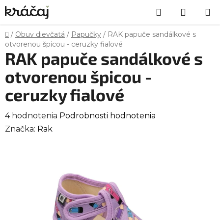
Prejsť
Hľadať
NÁKU
na
obsah
KOŠÍK
Domov
/
Obuv dievčatá
/
Papučky
/
RAK papuče sandálkové s
otvorenou špicou - ceruzky fialové
RAK papuče sandálkové s
otvorenou špicou -
ceruzky fialové
Priemerné
4 hodnotenia
Podrobnosti hodnotenia
hodnotenie
Značka:
Rak
produktu
je
4,5
z
5
hviezdičiek.