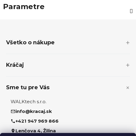
Parametre
Z
á
p
Všetko o nákupe
ä
t
i
Kráčaj
e
Sme tu pre Vás
WALKtech s.r.o.
info@kracaj.sk
+421 947 969 866
Lenčova 4, Žilina