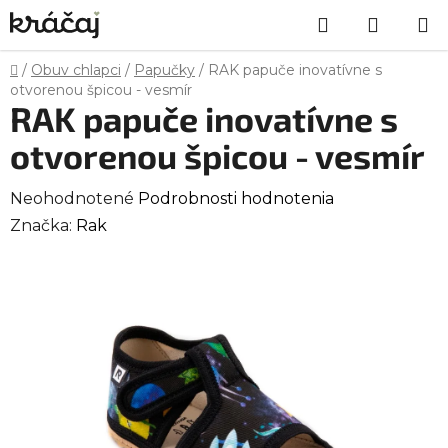
Prejsť
Hľadať
NÁKU
na
obsah
KOŠÍK
Domov
/
Obuv chlapci
/
Papučky
/
RAK papuče inovatívne s
otvorenou špicou - vesmír
RAK papuče inovatívne s
otvorenou špicou - vesmír
Priemerné
Neohodnotené
Podrobnosti hodnotenia
hodnotenie
Značka:
Rak
produktu
je
0,0
z
5
hviezdičiek.