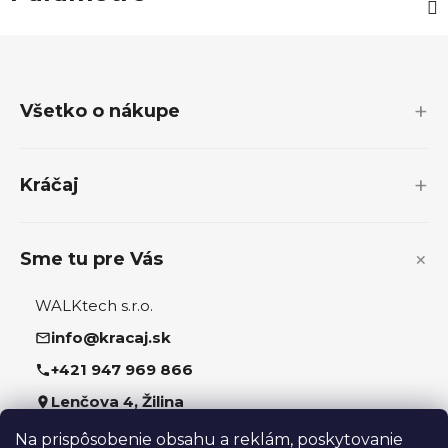
Z
á
p
Všetko o nákupe
ä
t
i
Kráčaj
e
Sme tu pre Vás
WALKtech s.r.o.
info@kracaj.sk
+421 947 969 866
Lenčova 4, Žilina
Na prispôsobenie obsahu a reklám, poskytovanie
Sledujte nás