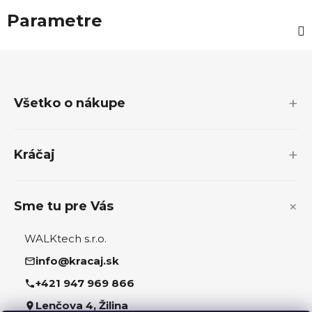
Parametre
Z
á
p
Všetko o nákupe
ä
t
i
Kráčaj
e
Sme tu pre Vás
WALKtech s.r.o.
info@kracaj.sk
+421 947 969 866
Lenčova 4, Žilina