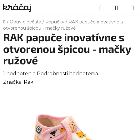
Prejsť
Hľadať
NÁKU
na
obsah
KOŠÍK
Domov
/
Obuv dievčatá
/
Papučky
/
RAK papuče inovatívne s
otvorenou špicou - mačky ružové
RAK papuče inovatívne s
otvorenou špicou - mačky
ružové
Priemerné
1 hodnotenie
Podrobnosti hodnotenia
hodnotenie
Značka:
Rak
produktu
je
5,0
z
5
hviezdičiek.