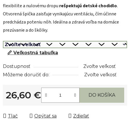
flexibilite a nulovému dropu
rešpektujú detské chodidlo
.
Otvorená špička zaisťuje vynikajúcu ventiláciu, čím účinne
predchádza poteniu nôh. Ideálna a zdravá voľba na domáce
prezúvanie a do škôlky.
📏 Veľkostná tabuľka
Dostupnosť
Zvoľte veľkosť
Môžeme doručiť do:
Zvoľte veľkosť
26,60 €
DO KOŠÍKA
Jednotková cena:
Tlač
Opýtať sa
Zdieľať