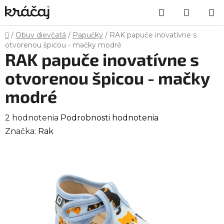
Prejsť
Hľadať
NÁKU
na
obsah
KOŠÍK
Domov
/
Obuv dievčatá
/
Papučky
/
RAK papuče inovatívne s
otvorenou špicou - mačky modré
RAK papuče inovatívne s
otvorenou špicou - mačky
modré
Priemerné
2 hodnotenia
Podrobnosti hodnotenia
hodnotenie
Značka:
Rak
produktu
je
3,5
z
5
hviezdičiek.