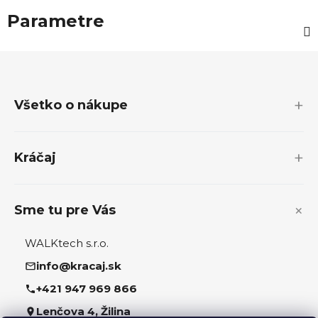
Parametre
Z
á
p
Všetko o nákupe
ä
t
i
Kráčaj
e
Sme tu pre Vás
WALKtech s.r.o.
info@kracaj.sk
+421 947 969 866
Lenčova 4, Žilina