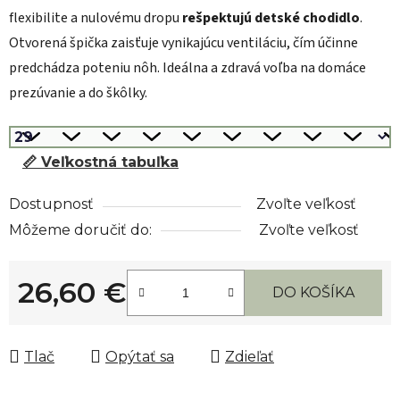
flexibilite a nulovému dropu
rešpektujú detské chodidlo
.
Otvorená špička zaisťuje vynikajúcu ventiláciu, čím účinne
predchádza poteniu nôh. Ideálna a zdravá voľba na domáce
prezúvanie a do škôlky.
📏 Veľkostná tabuľka
Dostupnosť
Zvoľte veľkosť
Môžeme doručiť do:
Zvoľte veľkosť
26,60 €
DO KOŠÍKA
Jednotková cena:
Tlač
Opýtať sa
Zdieľať