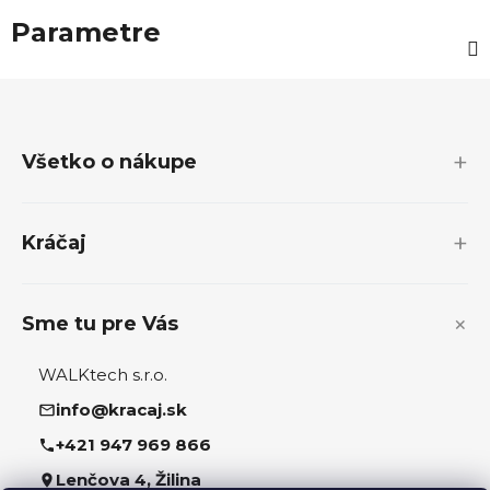
Parametre
Z
á
p
Všetko o nákupe
ä
t
i
Kráčaj
e
Sme tu pre Vás
WALKtech s.r.o.
info@kracaj.sk
+421 947 969 866
Lenčova 4, Žilina