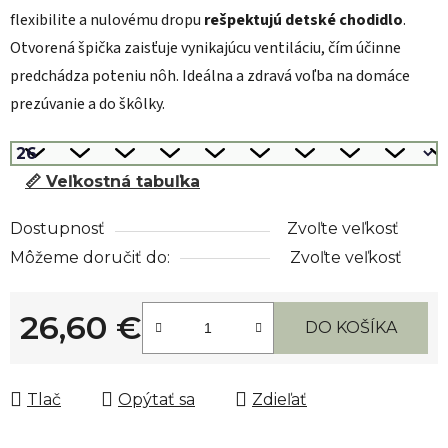
flexibilite a nulovému dropu
rešpektujú detské chodidlo
.
Otvorená špička zaisťuje vynikajúcu ventiláciu, čím účinne
predchádza poteniu nôh. Ideálna a zdravá voľba na domáce
prezúvanie a do škôlky.
📏 Veľkostná tabuľka
Dostupnosť
Zvoľte veľkosť
Môžeme doručiť do:
Zvoľte veľkosť
26,60 €
DO KOŠÍKA
Jednotková cena:
Tlač
Opýtať sa
Zdieľať