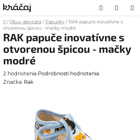
Prejsť
Hľadať
NÁKU
na
obsah
KOŠÍK
Domov
/
Obuv dievčatá
/
Papučky
/
RAK papuče inovatívne s
otvorenou špicou - mačky modré
RAK papuče inovatívne s
otvorenou špicou - mačky
modré
Priemerné
2 hodnotenia
Podrobnosti hodnotenia
hodnotenie
Značka:
Rak
produktu
je
3,5
z
5
hviezdičiek.