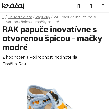
Prejsť
Hľadať
NÁKU
na
obsah
KOŠÍK
Domov
/
Obuv dievčatá
/
Papučky
/
RAK papuče inovatívne s
otvorenou špicou - mačky modré
RAK papuče inovatívne s
otvorenou špicou - mačky
modré
Priemerné
2 hodnotenia
Podrobnosti hodnotenia
hodnotenie
Značka:
Rak
produktu
je
3,5
z
5
hviezdičiek.