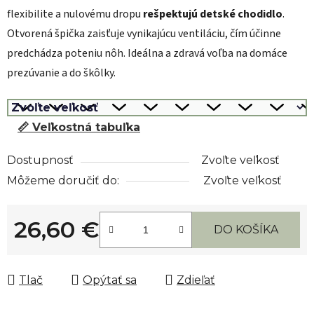
flexibilite a nulovému dropu
rešpektujú detské chodidlo
.
Otvorená špička zaisťuje vynikajúcu ventiláciu, čím účinne
predchádza poteniu nôh. Ideálna a zdravá voľba na domáce
prezúvanie a do škôlky.
📏 Veľkostná tabuľka
Dostupnosť
Zvoľte veľkosť
Môžeme doručiť do:
Zvoľte veľkosť
26,60 €
DO KOŠÍKA
Jednotková cena:
Tlač
Opýtať sa
Zdieľať