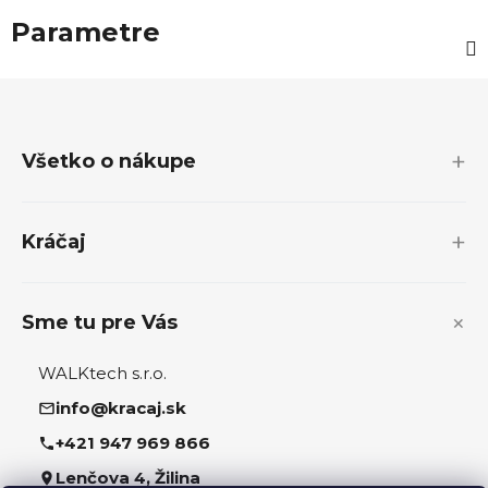
Parametre
Z
á
p
Všetko o nákupe
ä
t
i
Kráčaj
e
Sme tu pre Vás
WALKtech s.r.o.
info@kracaj.sk
+421 947 969 866
Lenčova 4, Žilina