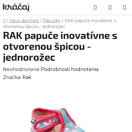
Prejsť
Hľadať
NÁKU
na
obsah
KOŠÍK
Domov
/
Obuv dievčatá
/
Papučky
/
RAK papuče inovatívne s
otvorenou špicou - jednorožec
RAK papuče inovatívne s
otvorenou špicou -
jednorožec
Priemerné
Neohodnotené
Podrobnosti hodnotenia
hodnotenie
Značka:
Rak
produktu
je
0,0
z
5
hviezdičiek.