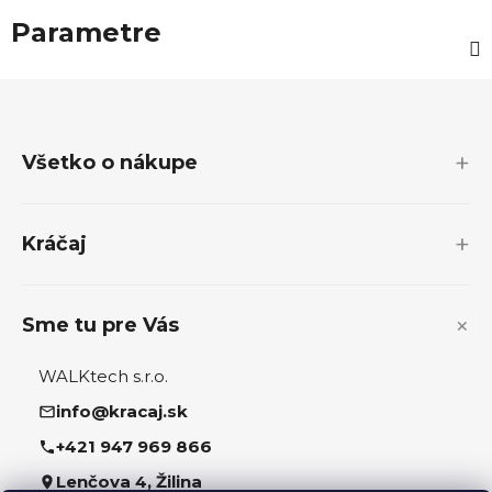
Parametre
Z
á
p
Všetko o nákupe
ä
t
i
Kráčaj
e
Sme tu pre Vás
WALKtech s.r.o.
info@kracaj.sk
+421 947 969 866
Lenčova 4, Žilina