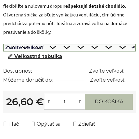
flexibilite a nulovému dropu
rešpektujú detské chodidlo
.
Otvorená špička zaisťuje vynikajúcu ventiláciu, čím účinne
predchádza poteniu nôh. Ideálna a zdravá voľba na domáce
prezúvanie a do škôlky.
📏 Veľkostná tabuľka
Dostupnosť
Zvoľte veľkosť
Môžeme doručiť do:
Zvoľte veľkosť
26,60 €
DO KOŠÍKA
Jednotková cena:
Tlač
Opýtať sa
Zdieľať