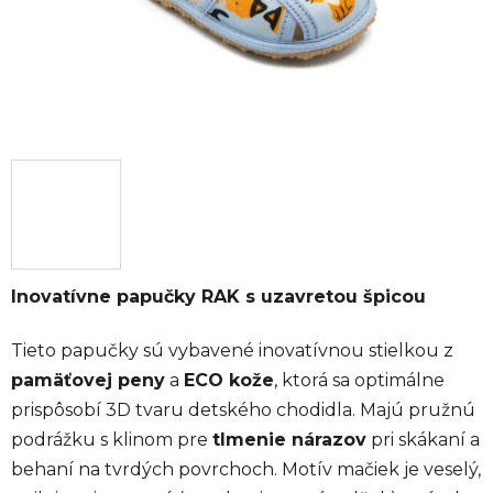
Inovatívne papučky RAK s uzavretou špicou
Tieto papučky sú vybavené inovatívnou stielkou z
pamäťovej peny
a
ECO kože
, ktorá sa optimálne
prispôsobí 3D tvaru detského chodidla. Majú pružnú
podrážku s klinom pre
tlmenie nárazov
pri skákaní a
behaní na tvrdých povrchoch. Motív mačiek je veselý,