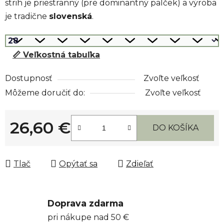
strih je priestranný (pre dominantný palček) a výroba
je tradične
slovenská
.
📏 Veľkostná tabuľka
Dostupnosť
Zvoľte veľkosť
Môžeme doručiť do:
Zvoľte veľkosť
26,60 €
DO KOŠÍKA
Jednotková cena:
Tlač
Opýtať sa
Zdieľať
Doprava zdarma
pri nákupe nad 50 €