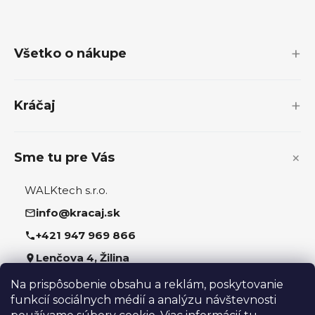
Z
á
p
Všetko o nákupe
ä
t
i
Kráčaj
e
Sme tu pre Vás
WALKtech s.r.o.
info@kracaj.sk
+421 947 969 866
Lenčova 4, Žilina
Na prispôsobenie obsahu a reklám, poskytovanie
Sledujte nás
funkcií sociálnych médií a analýzu návštevnosti