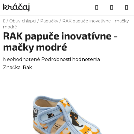
Prejsť
Hľadať
NÁKU
na
obsah
KOŠÍK
Domov
/
Obuv chlapci
/
Papučky
/
RAK papuče inovatívne - mačky
modré
RAK papuče inovatívne -
mačky modré
Priemerné
Neohodnotené
Podrobnosti hodnotenia
hodnotenie
Značka:
Rak
produktu
je
0,0
z
5
hviezdičiek.