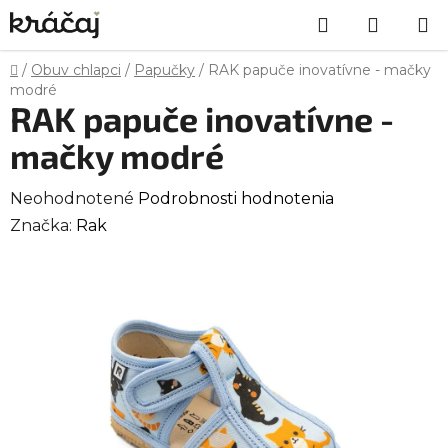
Prejsť
Hľadať
NÁKU
na
obsah
KOŠÍK
Domov
/
Obuv chlapci
/
Papučky
/
RAK papuče inovatívne - mačky
modré
RAK papuče inovatívne -
mačky modré
Priemerné
Neohodnotené
Podrobnosti hodnotenia
hodnotenie
Značka:
Rak
produktu
je
0,0
z
5
hviezdičiek.