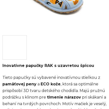
Inovatívne papučky RAK s uzavretou špicou
Tieto papučky sú vybavené inovatívnou stielkou z
pamäťovej peny
a
ECO kože
, ktorá sa optimálne
prispôsobí 3D tvaru detského chodidla. Majú pružnú
podrážku s klinom pre
tlmenie nárazov
pri skákaní a
behaní na tvrdých povrchoch. Motív mačiek je veselý,