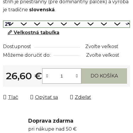
strih je priestranný (pre dominantný palček) a výroba
je tradične
slovenská
.
📏 Veľkostná tabuľka
Dostupnosť
Zvoľte veľkosť
Môžeme doručiť do:
Zvoľte veľkosť
26,60 €
DO KOŠÍKA
Jednotková cena:
Tlač
Opýtať sa
Zdieľať
Doprava zdarma
pri nákupe nad 50 €