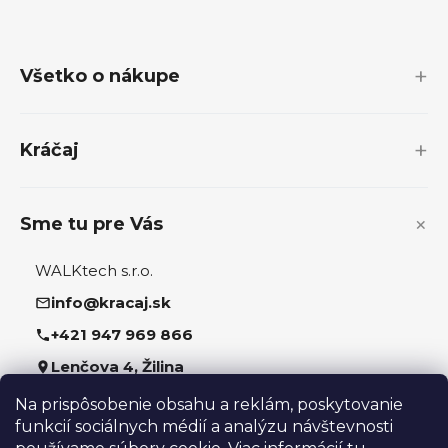
Z
á
p
Všetko o nákupe
ä
t
i
Kráčaj
e
Sme tu pre Vás
WALKtech s.r.o.
info@kracaj.sk
+421 947 969 866
Lenčova 4, Žilina
Na prispôsobenie obsahu a reklám, poskytovanie
Sledujte nás
funkcií sociálnych médií a analýzu návštevnosti